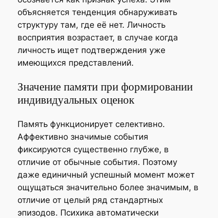
объясняется тенденция обнаруживать
структуру там, где её нет. Личность
восприятия возрастает, в случае когда
личность ищет подтверждения уже
имеющихся представлений.
Значение памяти при формировании
индивидуальных оценок
Память функционирует селективно.
Аффективно значимые события
фиксируются существенно глубже, в
отличие от обычные события. Поэтому
даже единичный успешный момент может
ощущаться значительно более значимым, в
отличие от целый ряд стандартных
эпизодов. Психика автоматически