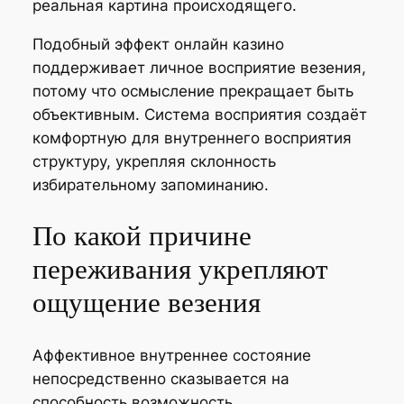
реальная картина происходящего.
Подобный эффект онлайн казино
поддерживает личное восприятие везения,
потому что осмысление прекращает быть
объективным. Система восприятия создаёт
комфортную для внутреннего восприятия
структуру, укрепляя склонность
избирательному запоминанию.
По какой причине
переживания укрепляют
ощущение везения
Аффективное внутреннее состояние
непосредственно сказывается на
способность возможность