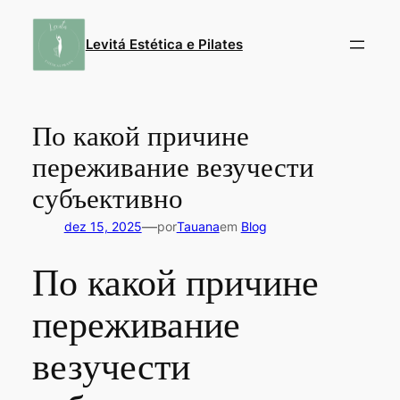
Pular
para
Levitá Estética e Pilates
o
conteúdo
По какой причине
переживание везучести
субъективно
—
dez 15, 2025
por
Tauana
em
Blog
По какой причине
переживание
везучести