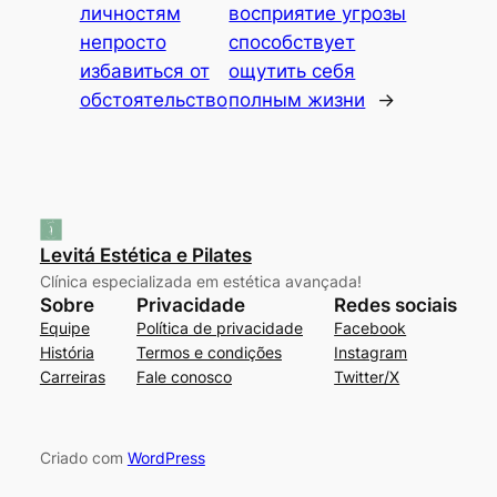
личностям
восприятие угрозы
непросто
способствует
избавиться от
ощутить себя
обстоятельство
полным жизни
→
Levitá Estética e Pilates
Clínica especializada em estética avançada!
Sobre
Privacidade
Redes sociais
Equipe
Política de privacidade
Facebook
História
Termos e condições
Instagram
Carreiras
Fale conosco
Twitter/X
Criado com
WordPress