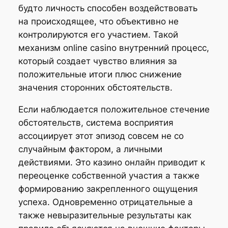
будто личность способен воздействовать
на происходящее, что объективно не
контролируются его участием. Такой
механизм online casino внутренний процесс,
который создает чувство влияния за
положительные итоги плюс снижение
значения сторонних обстоятельств.
Если наблюдается положительное стечение
обстоятельств, система восприятия
ассоциирует этот эпизод совсем не со
случайным фактором, а личными
действиями. Это казино онлайн приводит к
переоценке собственной участия а также
формированию закрепленного ощущения
успеха. Одновременно отрицательные а
также невыразительные результаты как