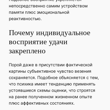
непосредственно самим устройством
памяти плюс эмоциональной
реактивностью.
Почему индивидуальное
восприятие удачи
закреплено
Порой даже в присутствии фактической
картины субъективное чувство везения
сохраняется. Подобное объясняется с тем,
что психика имеет тенденцию применять
устоявшиеся схемы оценки, что строятся
на ранее полученном жизненном опыте
плюс аффективных состояниях.