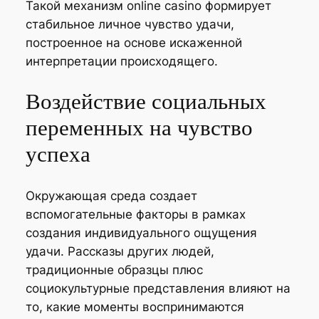
Такой механизм online casino формирует
стабильное личное чувство удачи,
построенное на основе искаженной
интерпретации происходящего.
Воздействие социальных
переменных на чувство
успеха
Окружающая среда создает
вспомогательные факторы в рамках
создания индивидуального ощущения
удачи. Рассказы других людей,
традиционные образцы плюс
социокультурные представления влияют на
то, какие моменты воспринимаются