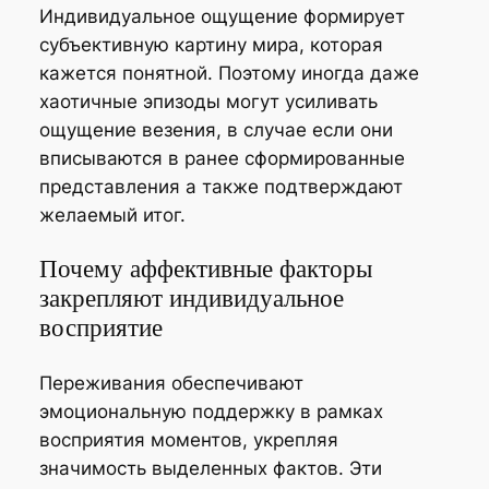
Индивидуальное ощущение формирует
субъективную картину мира, которая
кажется понятной. Поэтому иногда даже
хаотичные эпизоды могут усиливать
ощущение везения, в случае если они
вписываются в ранее сформированные
представления а также подтверждают
желаемый итог.
Почему аффективные факторы
закрепляют индивидуальное
восприятие
Переживания обеспечивают
эмоциональную поддержку в рамках
восприятия моментов, укрепляя
значимость выделенных фактов. Эти