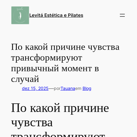
Pular
para
Levitá Estética e Pilates
o
conteúdo
По какой причине чувства
трансформируют
привычный момент в
случай
—
dez 15, 2025
por
Tauana
em
Blog
По какой причине
чувства
трансформируют