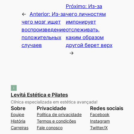
Próximo:
Из-за
←
Anterior:
Из-за
чего личностям
чего мозг ищет
импонирует
воспроизведение
отслеживать,
положительных
каким образом
случаев
другой берет верх
→
Levitá Estética e Pilates
Clínica especializada em estética avançada!
Sobre
Privacidade
Redes sociais
Equipe
Política de privacidade
Facebook
História
Termos e condições
Instagram
Carreiras
Fale conosco
Twitter/X