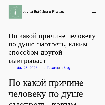
Pular
para
Levitá Estética e Pilates
o
conteúdo
По какой причине человеку
по душе смотреть, каким
способом другой
выигрывает
—
dez 23, 2025
por
Tauana
em
Blog
По какой причине
человеку по душе
смотреть, каким