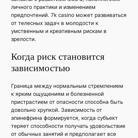
личного практики и изменением
предпочтений. 7k casino может развиваться
от телесных задач в молодости к
умственным и креативным рискам в
зрелости.
Когда риск становится
зависимостью
Граница между нормальным стремлением
к ярким ощущениям и болезненной
пристрастием от опасности способна быть
довольно хрупкой. Зависимость от
эпинефрина формируется, когда субъект
теряет способности получать удовольствие
от обычных занятий и предполагает все