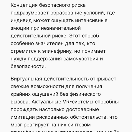
Концепция безопасного риска
подразумевает образование условий, где
индивид может ощущать интенсивные
эмоции при незначительной
действительной риске. Этот способ
особенно значителен для тех, кто
стремится к эпинефрину, но понимает
нужду поддержания самочувствия и
безопасности.
Виртуальная действительность открывает
свежие возможности для получения
крайних ощущений без физического
вызова. Актуальные VR-системы способны
порождать настолько достоверные
имитации рискованных обстоятельств, что
мозг реагирует на них синтезом