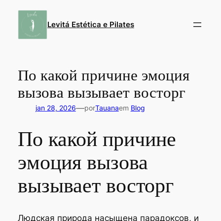
Pular
para
Levitá Estética e Pilates
o
conteúdo
По какой причине эмоция
вызова вызывает восторг
—
jan 28, 2026
por
Tauana
em
Blog
По какой причине
эмоция вызова
вызывает восторг
Людская природа насыщена парадоксов, и