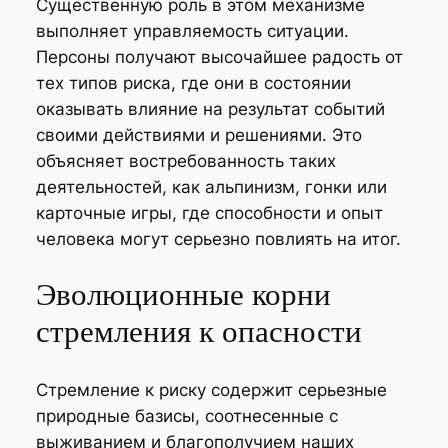
Существенную роль в этом механизме
выполняет управляемость ситуации.
Персоны получают высочайшее радость от
тех типов риска, где они в состоянии
оказывать влияние на результат событий
своими действиями и решениями. Это
объясняет востребованность таких
деятельностей, как альпинизм, гонки или
карточные игры, где способности и опыт
человека могут серьезно повлиять на итог.
Эволюционные корни
стремления к опасности
Стремление к риску содержит серьезные
природные базисы, соотнесенные с
выживанием и благополучием наших