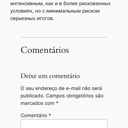
интенсивным, как и в более рискованных
условиях, но с минимальным риском
серьезных итогов.
Comentários
Deixe um comentário
O seu endereço de e-mail não será
publicado.
Campos obrigatórios são
marcados com
*
Comentário
*