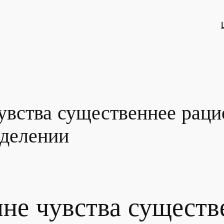
увства существеннее раци
делении
не чувства существ