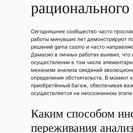
рационального
Сегодняшнее сообщество часто прослав
работы минувших лет демонстрируют по
решений gama casino и часто направляю
Дамасио в личных работах выявил, что
осуществлении в том числе элементарн
механизм анализа сведений эволюцион
определения обстоятельств. В момент к
приобретённый багаж, обеспечивая важ
осуществляется на неосознанном этапе
Каким способом инс
переживания анали