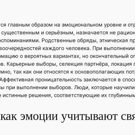
тся главным образом на эмоциональном уровне и о
м существенным и серьёзным, назначается не раци
оспоминаниями. Родственные обряды, этническая 
рвоочередностей каждого человека. При выполнени
мацию о вероятных вариантах, но окончательный 
в. Карьерные выборы, селекция партнёра, локация
мно, так как они относятся к основополагающих пот
 Аффективная проницательность заключается в спос
ы при выполнении выборов. Люди, которые научили
ее истинные решения, соответствующие их глубинны
как эмоции учитывают св