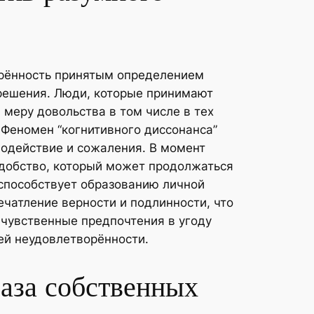
орённость принятым определением
у решения. Люди, которые принимают
меру довольства в том числе в тех
. Феномен “когнитивного диссонанса”
водействие и сожаления. В момент
добство, который может продолжаться
 способствует образованию личной
атление верности и подлинности, что
 чувственные предпочтения в угоду
ей неудовлетворённости.
база собственных