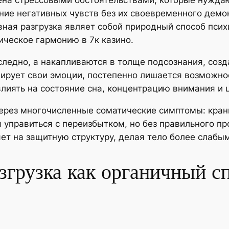
на стрессовыми обстоятельствами, которые нуждаю
ние негативных чувств без их своевременного демо
ая разгрузка являет собой природный способ псих
ическое гармонию в 7к казино.
ледно, а накапливаются в толще подсознания, созд
лирует свои эмоции, постепенно лишается возможно
лиять на состояние сна, концентрацию внимания и 
ерез многочисленные соматические симптомы: кран
я управиться с переизбытком, но без правильного п
яет на защитную структуру, делая тело более слаб
згрузка как органичный с