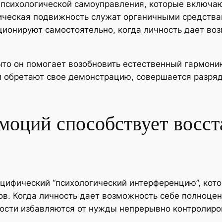
 психологической самоуправления, которые включа
изическая подвижность служат органичными средст
ионируют самостоятельно, когда личность дает во
, что он помогает возобновить естественный гармон
и обретают свое демонстрацию, совершается разряд
моций способствует восст
ифический “психологический интерференцию”, кото
в. Когда личность дает возможность себе полноце
ости избавляются от нужды непрерывно контролир