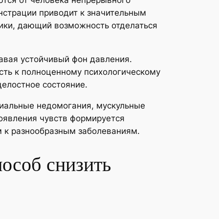
тся от человека непрерывного
нстрации приводит к значительным
ики, дающий возможность отделаться
авая устойчивый фон давления.
сть к полноценному психологическому
целостное состояние.
иальные недомогания, мускульные
роявления чувств формируется
ым к разнообразным заболеваниям.
пособ снизить