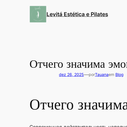
Pular
para
Levitá Estética e Pilates
o
conteúdo
Отчего значима эм
—
dez 26, 2025
por
Tauana
em
Blog
Отчего значим