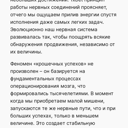
работы нервных соединений проясняет,
отчего мы ощущаем прилив энергии спустя
исполнения даже самых легких задач.
Эволюционно наш нервная система
развивалась так, чтобы поощрять всякие
обнаружения продвижения, независимо от
их величины.
Феномен «крошечных успехов» не
произволен – он базируется на
фундаментальных процессах
операционирования мозга, что
формировались тысячелетиями. В момент
когда мы приобретаем малой мишени,
запускаются те же нервные пути, что и при
больших успехах, только в меньшем
величине. Это создает стабильную