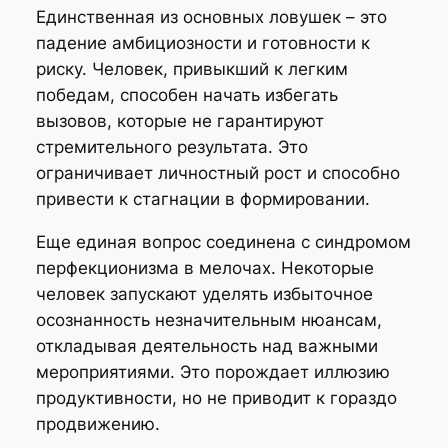
Единственная из основных ловушек – это
падение амбициозности и готовности к
риску. Человек, привыкший к легким
победам, способен начать избегать
вызовов, которые не гарантируют
стремительного результата. Это
ограничивает личностный рост и способно
привести к стагнации в формировании.
Еще единая вопрос соединена с синдромом
перфекционизма в мелочах. Некоторые
человек запускают уделять избыточное
осознанность незначительным нюансам,
откладывая деятельность над важными
мероприятиями. Это порождает иллюзию
продуктивности, но не приводит к гораздо
продвижению.