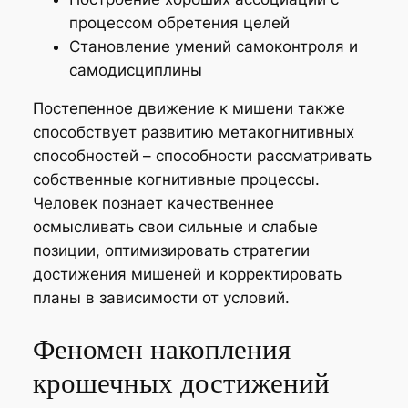
процессом обретения целей
Становление умений самоконтроля и
самодисциплины
Постепенное движение к мишени также
способствует развитию метакогнитивных
способностей – способности рассматривать
собственные когнитивные процессы.
Человек познает качественнее
осмысливать свои сильные и слабые
позиции, оптимизировать стратегии
достижения мишеней и корректировать
планы в зависимости от условий.
Феномен накопления
крошечных достижений