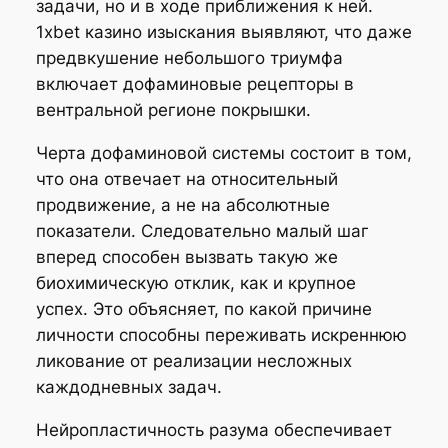
задачи, но и в ходе приближения к ней.
1xbet казино изыскания выявляют, что даже
предвкушение небольшого триумфа
включает дофаминовые рецепторы в
вентральной регионе покрышки.
Черта дофаминовой системы состоит в том,
что она отвечает на относительный
продвижение, а не на абсолютные
показатели. Следовательно малый шаг
вперед способен вызвать такую же
биохимическую отклик, как и крупное
успех. Это объясняет, по какой причине
личности способны переживать искреннюю
ликование от реализации несложных
каждодневных задач.
Нейропластичность разума обеспечивает