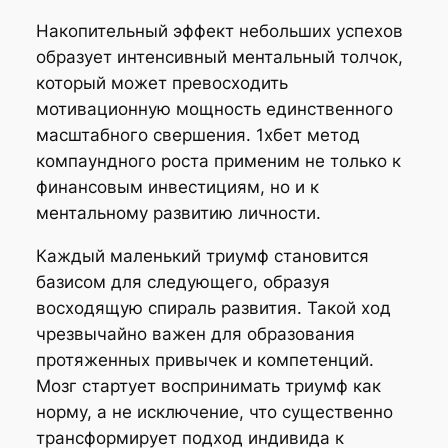
Накопительный эффект небольших успехов
образует интенсивный ментальный толчок,
который может превосходить
мотивационную мощность единственного
масштабного свершения. 1хбет метод
компаундного роста применим не только к
финансовым инвестициям, но и к
ментальному развитию личности.
Каждый маленький триумф становится
базисом для следующего, образуя
восходящую спираль развития. Такой ход
чрезвычайно важен для образования
протяженных привычек и компетенций.
Мозг стартует воспринимать триумф как
норму, а не исключение, что существенно
трансформирует подход индивида к