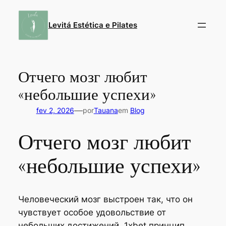
Pular
para
Levitá Estética e Pilates
o
conteúdo
Отчего мозг любит
«небольшие успехи»
—
fev 2, 2026
por
Tauana
em
Blog
Отчего мозг любит
«небольшие успехи»
Человеческий мозг выстроен так, что он
чувствует особое удовольствие от
небольших достижений. 1xbet принцип