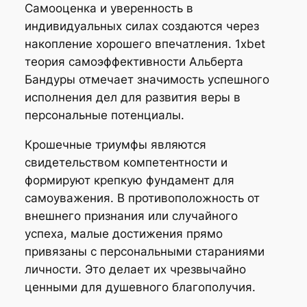
Самооценка и уверенность в
индивидуальных силах создаются через
накопление хорошего впечатления. 1xbet
теория самоэффективности Альберта
Бандуры отмечает значимость успешного
исполнения дел для развития веры в
персональные потенциалы.
Крошечные триумфы являются
свидетельством компетентности и
формируют крепкую фундамент для
самоуважения. В противоположность от
внешнего признания или случайного
успеха, малые достижения прямо
привязаны с персональными стараниями
личности. Это делает их чрезвычайно
ценными для душевного благополучия.