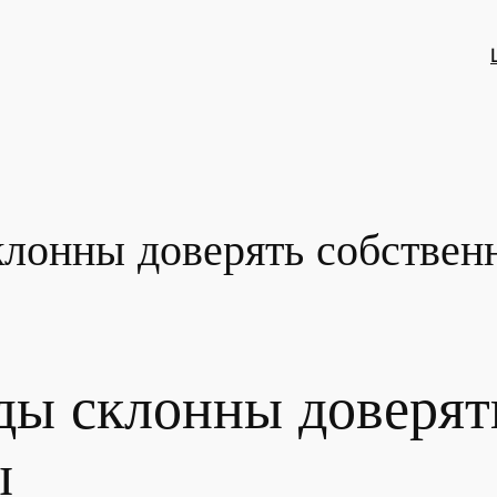
лонны доверять собствен
ды склонны доверят
ы