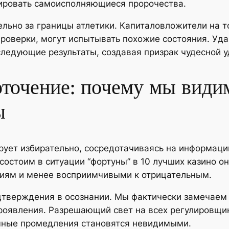
мировать самоисполняющиеся пророчества.
ельно за границы атлетики. Капиталовложители на т
роверки, могут испытывать похожие состояния. Уда
ледующие результаты, создавая призрак чудесной у
точение: почему мы видим
ы
ует избирательно, сосредотачиваясь на информаци
остоим в ситуации “фортуны” в 10 лучших казино о
иям и менее восприимчивыми к отрицательным.
дтверждения в осознании. Мы фактически замечаем б
проявления. Разрешающий свет на всех регулировщи
ычные промедления становятся невидимыми.