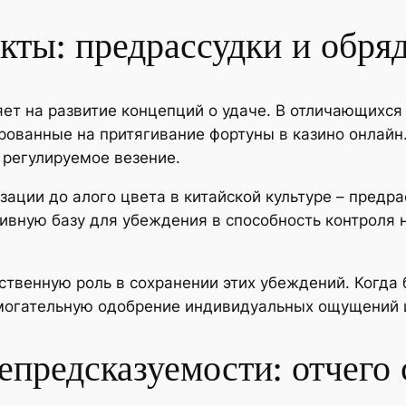
ты: предрассудки и обря
ет на развитие концепций о удаче. В отличающихс
рованные на притягивание фортуны в казино онлайн
 регулируемое везение.
зации до алого цвета в китайской культуре – пред
тивную базу для убеждения в способность контроля
твенную роль в сохранении этих убеждений. Когда
омогательную одобрение индивидуальных ощущений 
епредсказуемости: отчего 