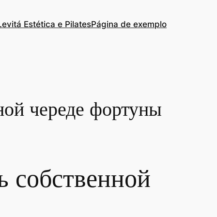
Levitá Estética e Pilates
Página de exemplo
ной череде фортуны
ь собственной