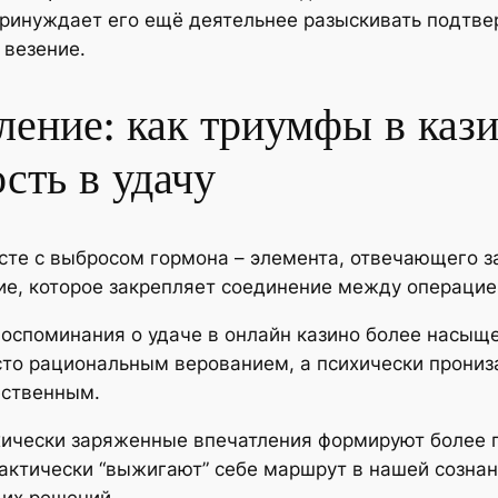
принуждает его ещё деятельнее разыскивать подтв
 везение.
ение: как триумфы в каз
сть в удачу
сте с выбросом гормона – элемента, отвечающего за
ие, которое закрепляет соединение между операцие
оспоминания о удаче в онлайн казино более насыщ
осто рациональным верованием, а психически прони
ественным.
хически заряженные впечатления формируют более 
актически “выжигают” себе маршрут в нашей сознан
их решений.