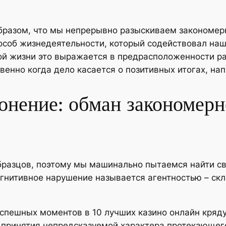
бразом, что мы непрерывно разыскиваем закономер
способ жизнедеятельности, который содействовал н
ой жизни это выражается в предрасположенности р
енно когда дело касается о позитивных итогах, на
онение: обман закономерн
бразцов, поэтому мы машинально пытаемся найти с
огнитивное нарушение называется агентностью – ск
спешных моментов в 10 лучших казино онлайн кряду,
ен принятия непредсказуемой характера протекающ