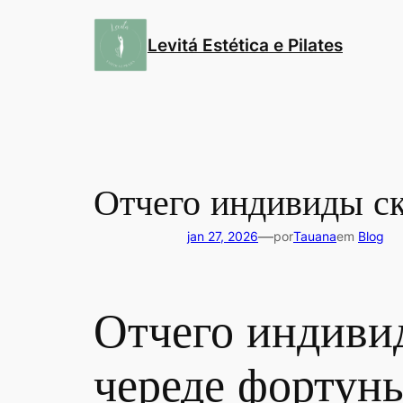
Pular
para
Levitá Estética e Pilates
o
conteúdo
Отчего индивиды ск
—
jan 27, 2026
por
Tauana
em
Blog
Отчего индиви
череде фортун