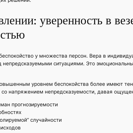
влении: уверенность в вез
остью
еспокойство у множества персон. Вера в индивидуа
д непредсказуемыми ситуациями. Это эмоциональн
повышенным уровнем беспокойства более имеют тен
я со напряжением непредсказуемости, давая ощущен
бман прогнозируемости
обностях
олируемой” случайности
 исходов