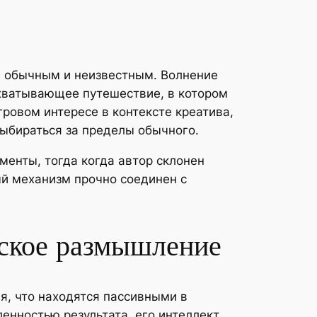
и обычным и неизвестным. Волнение
хватывающее путешествие, в котором
ровом интересе в контексте креатива,
выбираться за пределы обычного.
менты, тогда когда автор склонен
ый механизм прочно соединен с
еское размышление
я, что находятся пассивными в
енностью результата, его интеллект