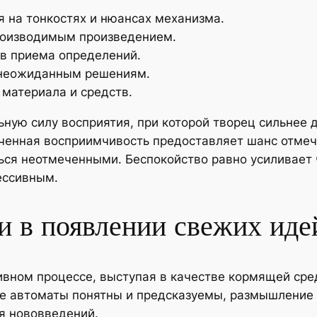
 на тонкостях и нюансах механизма.
производимым произведением.
в приема определений.
и неожиданным решениям.
 материала и средств.
ную силу восприятия, при которой творец сильнее 
иченная восприимчивость предоставляет шанс отмеч
ься неотмеченными. Беспокойство равно усиливает
ессивным.
и в появлении свежих иде
тивном процессе, выступая в качестве кормящей ср
ые автоматы понятны и предсказуемы, размышление 
я нововведений.