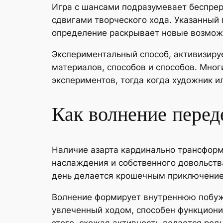
Игра с шансами подразумевает беспрер
сдвигами творческого хода. Указанный
определение раскрывает новые возмож
Экспериментальный способ, активизиру
материалов, способов и способов. Мног
экспериментов, тогда когда художник и
Как волнение перед
Наличие азарта кардинально трансформ
наслаждения и собственного довольств
день делается крошечным приключение
Волнение формирует внутреннюю побужд
увлеченный ходом, способен функциони
этого, схожая активность делается род