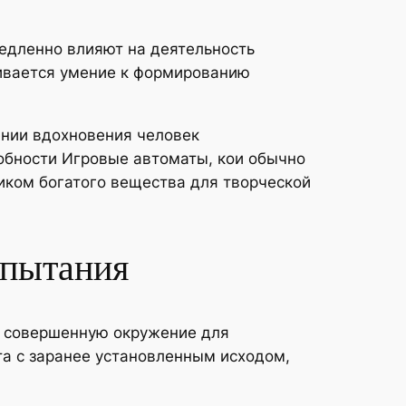
едленно влияют на деятельность
ливается умение к формированию
нии вдохновения человек
обности Игровые автоматы, кои обычно
иком богатого вещества для творческой
спытания
т совершенную окружение для
ота с заранее установленным исходом,