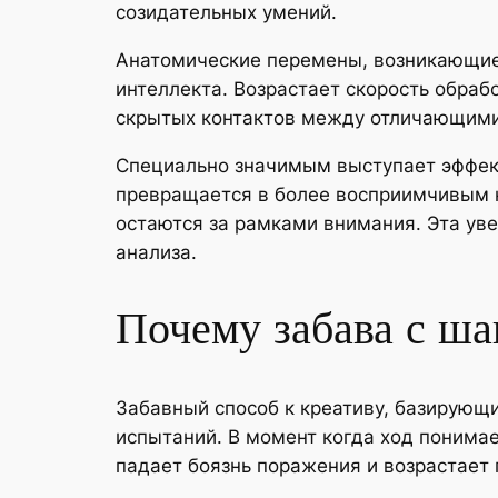
созидательных умений.
Анатомические перемены, возникающие 
интеллекта. Возрастает скорость обра
скрытых контактов между отличающими
Специально значимым выступает эффек
превращается в более восприимчивым к
остаются за рамками внимания. Эта ув
анализа.
Почему забава с ша
Забавный способ к креативу, базирующ
испытаний. В момент когда ход понимае
падает боязнь поражения и возрастает г