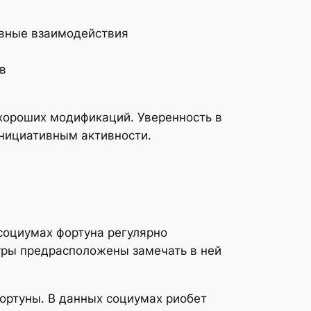
ивные взаимодействия
в
хороших модификаций. Уверенность в
нициативным активности.
социумах фортуна регулярно
туры предрасположены замечать в ней
ортуны. В данных социумах риобет