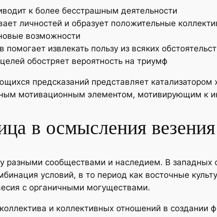
иводит к более бесстрашным деятельности
вает личностей и образует положительные коллект
 новые возможности
 помогает извлекать пользу из всяких обстоятельст
целей обостряет вероятность на триумф
ующихся предсказаний представляет катализатором 
вным мотивационным элементом, мотивирующим к и
ица в осмысления везения
ду разными сообществами и наследием. В западных 
мбинация условий, в то период как восточные куль
весия с органичными могуществами.
коллектива и коллективных отношений в создании ф