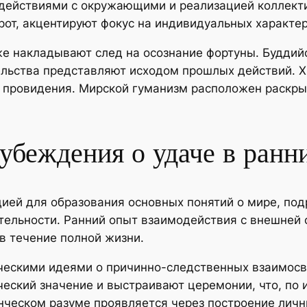
действиями с окружающими и реализацией коллекти
от, акцентируют фокус на индивидуальных характер
е накладывают след на осознание фортуны. Буддий
ельства представляют исходом прошлых действий. 
 провидения. Мирской гуманизм расположен раскрыв
убеждения о удаче в ранн
ией для образования основных понятий о мире, по
ительности. Ранний опыт взаимодействия с внешней
в течение полной жизни.
ческими идеями о причинно-следственных взаимос
ский значение и выстраивают церемонии, что, по и
енческом разуме проявляется через построение личн