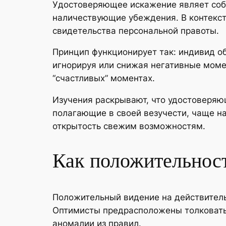
Удостоверяющее искажение являет собо
наличествующие убеждения. В контексте
свидетельства персональной правоты.
Принцип функционирует так: индивид о
игнорируя или снижая негативные момен
“счастливых” моментах.
Изучения раскрывают, что удостоверя
полагающие в своей везучести, чаще н
открытость свежим возможностям.
Как положительност
Положительный видение на действитель
Оптимисты предрасположены толковать 
аномалии из правил.