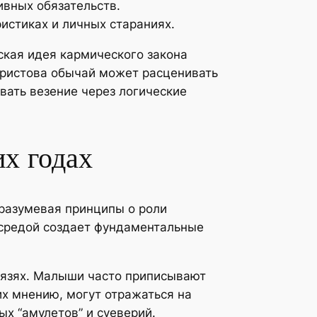
вных обязательств.
истиках и личных стараниях.
ская идея кармического закона
Христова обычай может расценивать
ать везение через логические
их годах
дразумевая принципы о роли
 средой создает фундаментальные
вязях. Малыши часто приписывают
х мнению, могут отражаться на
ых “амулетов” и суеверий.