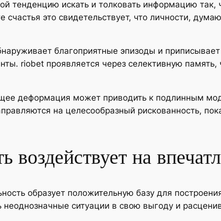
й тенденцию искать и толковать информацию так, 
 счастья это свидетельствует, что личности, дума
бнаруживает благоприятные эпизоды и приписывает 
ты. riobet проявляется через селективную память,
ющее деформация может приводить к подлинным мод
аправляются на целесообразный рискованность, по
ь воздействует на впечат
ность образует положительную базу для построения
неоднозначные ситуации в свою выгоду и расценив