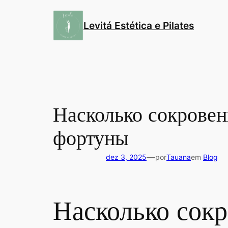
Pular
para
Levitá Estética e Pilates
o
conteúdo
Насколько сокрове
фортуны
—
dez 3, 2025
por
Tauana
em
Blog
Насколько сок