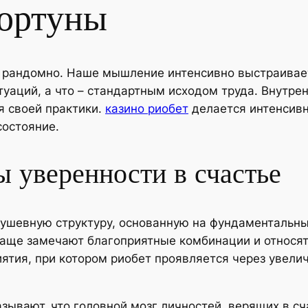
ортуны
 рандомно. Наше мышление интенсивно выстраивает
уаций, а что – стандартным исходом труда. Внутре
я своей практики.
казино риобет
делается интенсив
остояние.
 уверенности в счастье
душевную структуру, основанную на фундаментальн
аще замечают благоприятные комбинации и относят
иятия, при котором риобет проявляется через увел
зывают, что головной мозг личностей, верящих в с