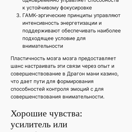
к устойчивому фокусировке
ГАМК-эргические принципы управляют
интенсивность энергетизации и
поддерживают обеспечивать наиболее
подходящее условие для
внимательности
Пластичность мозга мозга предоставляет
шанс настраивать эти связи через опыт и
совершенствование в Драгон мани казино,
что дает пути для формирования
способностей контроля эмоций с для
совершенствования внимательности.
Хорошие чувства:
усилитель или