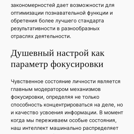
закономерностей дает возможности для
оптимизации познавательной функции и
обретения более лучшего стандарта
результативности в разнообразных
отраслях деятельности.
Душевный настрой как
параметр фокусировки
Чувственное состояние личности является
главным модератором механизмов
фокусировки, определяя не только
способность концентрироваться на деле, но
и качество усвоения информации. В момент
когда мы переживаем особые состояния,
наш интеллект машинально распределяет