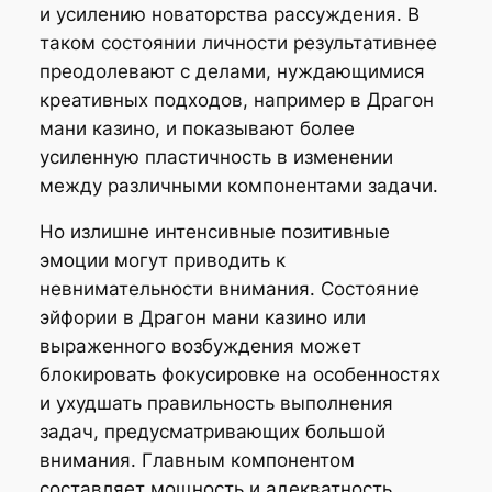
и усилению новаторства рассуждения. В
таком состоянии личности результативнее
преодолевают с делами, нуждающимися
креативных подходов, например в Драгон
мани казино, и показывают более
усиленную пластичность в изменении
между различными компонентами задачи.
Но излишне интенсивные позитивные
эмоции могут приводить к
невнимательности внимания. Состояние
эйфории в Драгон мани казино или
выраженного возбуждения может
блокировать фокусировке на особенностях
и ухудшать правильность выполнения
задач, предусматривающих большой
внимания. Главным компонентом
составляет мощность и адекватность