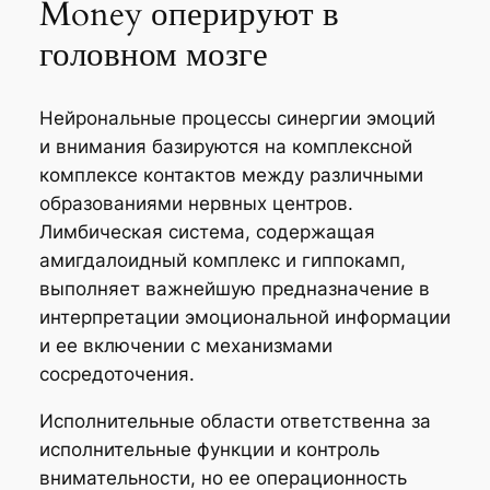
Money оперируют в
головном мозге
Нейрональные процессы синергии эмоций
и внимания базируются на комплексной
комплексе контактов между различными
образованиями нервных центров.
Лимбическая система, содержащая
амигдалоидный комплекс и гиппокамп,
выполняет важнейшую предназначение в
интерпретации эмоциональной информации
и ее включении с механизмами
сосредоточения.
Исполнительные области ответственна за
исполнительные функции и контроль
внимательности, но ее операционность