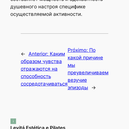
душевного настроя специфике
осуществляемой активности.
Próximo:
По
←
Anterior:
Каким
какой причине
образом чувства
мы
отражаются на
преувеличиваем
способность
везучие
сосредотачиваться
эпизоды
→
Levitá Estética e Pilates