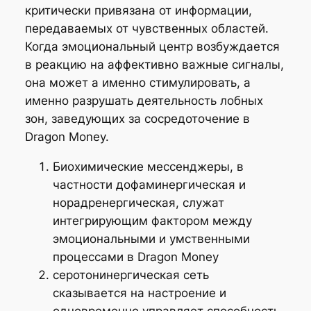
критически привязана от информации,
передаваемых от чувственных областей.
Когда эмоциональный центр возбуждается
в реакцию на аффективно важные сигналы,
она может а именно стимулировать, а
именно разрушать деятельность лобных
зон, заведующих за сосредоточение в
Dragon Money.
Биохимические мессенджеры, в
частности дофаминергическая и
норадренергическая, служат
интегрирующим фактором между
эмоциональными и умственными
процессами в Dragon Money
серотонинергическая сеть
сказывается на настроение и
одновременно управляет способность