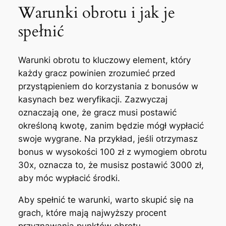
Warunki obrotu i jak je
spełnić
Warunki obrotu to kluczowy element, który
każdy gracz powinien zrozumieć przed
przystąpieniem do korzystania z bonusów w
kasynach bez weryfikacji. Zazwyczaj
oznaczają one, że gracz musi postawić
określoną kwotę, zanim będzie mógł wypłacić
swoje wygrane. Na przykład, jeśli otrzymasz
bonus w wysokości 100 zł z wymogiem obrotu
30x, oznacza to, że musisz postawić 3000 zł,
aby móc wypłacić środki.
Aby spełnić te warunki, warto skupić się na
grach, które mają najwyższy procent