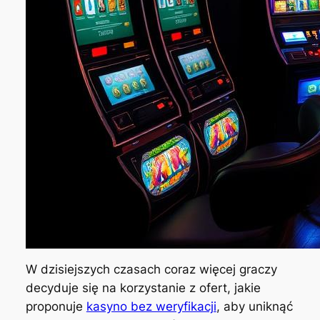
W dzisiejszych czasach coraz więcej graczy
decyduje się na korzystanie z ofert, jakie
proponuje
kasyno bez weryfikacji
, aby uniknąć