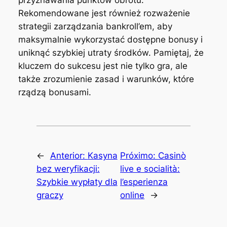
przyznawania punktów obrotu.
Rekomendowane jest również rozważenie
strategii zarządzania bankroll’em, aby
maksymalnie wykorzystać dostępne bonusy i
uniknąć szybkiej utraty środków. Pamiętaj, że
kluczem do sukcesu jest nie tylko gra, ale
także zrozumienie zasad i warunków, które
rządzą bonusami.
←
Anterior:
Kasyna
Próximo:
Casinò
bez weryfikacji:
live e socialità:
Szybkie wypłaty dla
l’esperienza
graczy
online
→