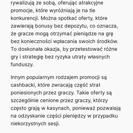
rywalizują ze sobą, oferując atrakcyjne
promocje, które wyróżniają je na tle
konkurencji. Można spotkać oferty, które
zawierają bonusy bez depozytu, co oznacza,
że gracze mogą otrzymać pieniądze na grę
bez konieczności wpłacania swoich środków.
To doskonała okazja, by przetestować różne
gry i strategię bez ryzyka utraty własnych
funduszy.
Innym popularnym rodzajem promocji są
cashbacki, które zwracają część strat
poniesionych przez graczy. Takie oferty są
szczególnie cenione przez graczy, którzy
często grają w kasynach, ponieważ pozwalają
na odzyskanie części pieniędzy w przypadku
niekorzystnych sesji.