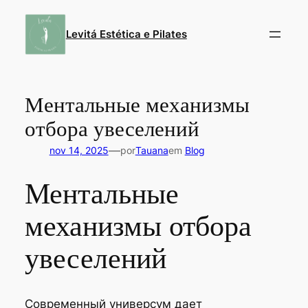
Pular
para
Levitá Estética e Pilates
o
conteúdo
Ментальные механизмы
отбора увеселений
—
nov 14, 2025
por
Tauana
em
Blog
Ментальные
механизмы отбора
увеселений
Современный универсум дает