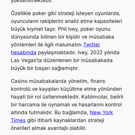
yükseltilmektedir.
Özellikle poker gibi strateji isteyen oyunlarda,
oyuncuların rakiplerini analiz etme kapasiteleri
büyük kıymet taşır. Phil Ivey, poker oyunu
dünyasında bilinen bir kişidir ve müsabaka
yöntemleri ile ilgili malumatını
Twitter
hesabında
paylaşmaktadır. Ivey, 2022 yılında
Las Vegas’ta düzenlenen bir müsabakada
büyük bir başarı sağlamıştır.
Casino müsabakalarda yönetim, finans
kontrolü ve kayıpları küçültme etme yönünden
hayati bir rol üstlenmektedir. Katılımcılar, belirli
bir harcama ile oynamalı ve hasarlarını kontrol
altında tutmalıdır. Bu bağlamda,
New York
Times
gibi itibarlı kaynaklardan strateji
önerileri almak avantajlı olabilir.