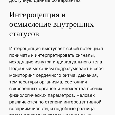
доступную данные об вариантах.
Интероцепция и
осмысление внутренних
статусов
Интероцепция выступает собой потенциал
понимать и интерпретировать сигналы,
исходящие изнутри индивидуального тела.
Подобный механизм подразумевает в себя
мониторинг сердечного ритма, дыхания,
температуры организма, состояния
сокровенных органов и множества прочих
физиологических параметров. Человек
различаются по степени интероцептивной
восприимчивости, и подобные разница