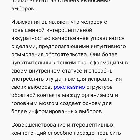
прямо влияют на степень выносимых
выборов.
Изыскания выявляют, что человек с
повышенной интероцептивной
аккуратностью качественнее управляются
с делами, предполагающими интуитивного
осмысления обстоятельства. Они более
чувствительны к тонким трансформациям в
своем внутреннем статусе и способны
употреблять эту данные для исправления
своих выборов.
рокс казино
структура
обратной контакта между организмом и
головным мозгом создает основу для
более информированных выборов.
Совершенствование интероцептивных
компетенций способно гораздо повысить