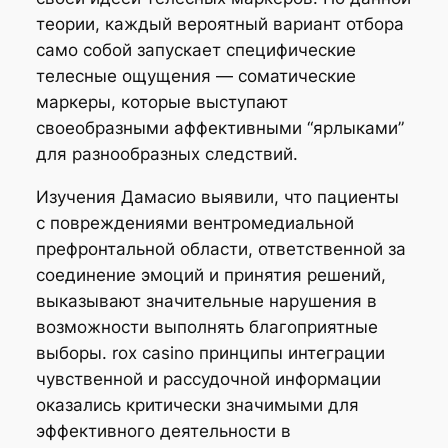
теории, каждый вероятный вариант отбора
само собой запускает специфические
телесные ощущения — соматические
маркеры, которые выступают
своеобразными аффективными “ярлыками”
для разнообразных следствий.
Изучения Дамасио выявили, что пациенты
с повреждениями вентромедиальной
префронтальной области, ответственной за
соединение эмоций и принятия решений,
выказывают значительные нарушения в
возможности выполнять благоприятные
выборы. rox casino принципы интеграции
чувственной и рассудочной информации
оказались критически значимыми для
эффективного деятельности в