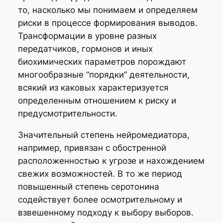
то, насколько мы понимаем и определяем
риски в процессе формирования выводов.
Трансформации в уровне разных
передатчиков, гормонов и иных
биохимических параметров порождают
многообразные “порядки” деятельности,
всякий из каковых характеризуется
определенным отношением к риску и
предусмотрительности.
Значительный степень нейромедиатора,
например, привязан с обостренной
расположенностью к угрозе и нахождением
свежих возможностей. В то же период
повышенный степень серотонина
содействует более осмотрительному и
взвешенному подходу к выбору выборов.