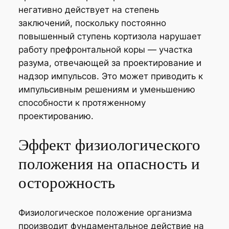
негативно действует на степень
заключений, поскольку постоянно
повышенный ступень кортизола нарушает
работу префронтальной коры — участка
разума, отвечающей за проектирование и
надзор импульсов. Это может приводить к
импульсивным решениям и уменьшению
способности к протяженному
проектированию.
Эффект физиологического
положения на опасность и
осторожность
Физиологическое положение организма
производит фундаментальное действие на