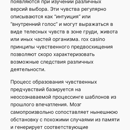
появляются при изучении различных
версий выбора. Эти чувства регулярно
описываются как “интуиция” или
“внутренний голос” и могут выражаться в
виде телесных чувств в зоне груди, живота
или иных частей организма. rox casino
принципы чувственного предвосхищения
позволяют скоро характеризовать
возможные следствия различных
деятельности.
Процесс образования чувственных
предчувствий базируется на
неосознаваемой процессинге шаблонов из
прошлого впечатления. Мозг
самопроизвольно сопоставляет нынешнюю
обстановку с похожими случаями из памяти
и генерирует соответствующие