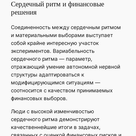
Сердечный ритм и финансовые
решения
Соединенность между сердечным ритмом
и материальными выборами выступает
собой крайне интересную участок
экспериментов. Вариабельность
сердечного ритма — параметр,
отражающий умение автономной нервной
структуры адаптироваться к
модифицирующимся ситуациям —
соотносится с качеством принимаемых
финансовых выборов.
Люди с высокой изменчивостью
сердечного ритма демонстрируют
качественнейшие итоги в задачах,
связанных с оценкой финансовых рисков и