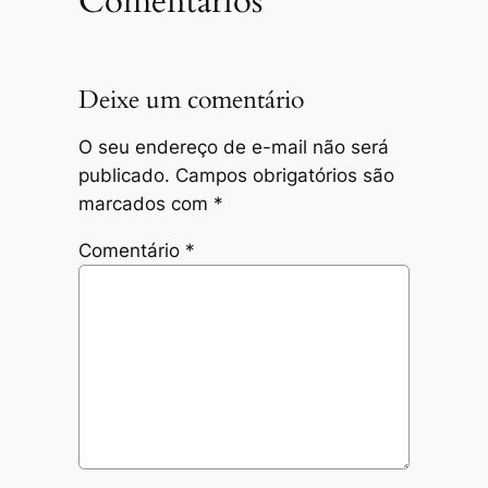
Comentários
Deixe um comentário
O seu endereço de e-mail não será
publicado.
Campos obrigatórios são
marcados com
*
Comentário
*