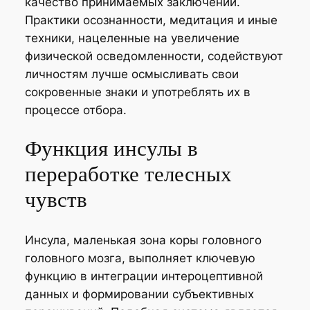
качество принимаемых заключений.
Практики осознанности, медитация и иные
техники, нацеленные на увеличение
физической осведомленности, содействуют
личностям лучше осмысливать свои
сокровенные знаки и употреблять их в
процессе отбора.
Функция инсулы в
переработке телесных
чувств
Инсула, маленькая зона коры головного
головного мозга, выполняет ключевую
функцию в интеграции интероцептивной
данных и формировании субъективных