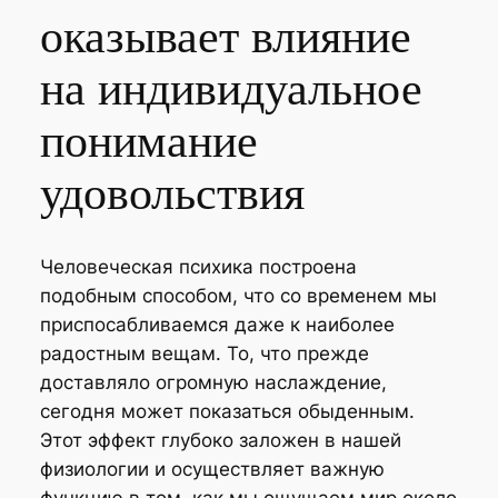
оказывает влияние
на индивидуальное
понимание
удовольствия
Человеческая психика построена
подобным способом, что со временем мы
приспосабливаемся даже к наиболее
радостным вещам. То, что прежде
доставляло огромную наслаждение,
сегодня может показаться обыденным.
Этот эффект глубоко заложен в нашей
физиологии и осуществляет важную
функцию в том, как мы ощущаем мир около