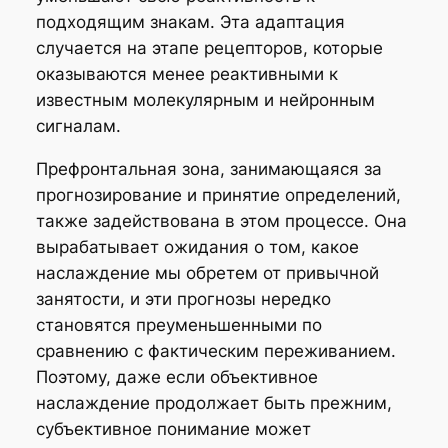
подходящим знакам. Эта адаптация
случается на этапе рецепторов, которые
оказываются менее реактивными к
известным молекулярным и нейронным
сигналам.
Префронтальная зона, занимающаяся за
прогнозирование и принятие определений,
также задействована в этом процессе. Она
вырабатывает ожидания о том, какое
наслаждение мы обретем от привычной
занятости, и эти прогнозы нередко
становятся преуменьшенными по
сравнению с фактическим переживанием.
Поэтому, даже если объективное
наслаждение продолжает быть прежним,
субъективное понимание может