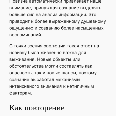
Новизна автоматически привлекает наше
внимание, принуждая сознание выделять
больше сил на анализ информации. Это
приводит к более выраженному душевному
ощущению и созданию более насыщенных
воспоминаний.
С точки зрения эволюции такая ответ на
новизну была жизненно важна для
выживания. Новые объекты или
обстоятельства могли составлять как
опасность, так и новые шансы, поэтому
сознание выработал механизмы
интенсивного внимания к нетипичным
факторам.
Как повторение