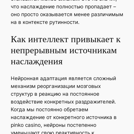
что наслаждение полностью пропадает –
оно просто оказывается менее различимым
на в контексте рутинности.
Как интеллект привыкает к
непрерывным источникам
наслаждения
Нейронная адаптация является сложный
механизм реорганизации мозговых
структур в реакцию на постоянное
воздействие конкретных раздражителей.
Когда мы постоянно обретаем
наслаждение от конкретного источника в
pinko casino, нейроны постепенно
уменьшают свою реактивность к