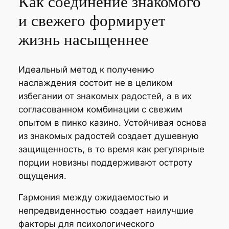
Как соединение знакомого
и свежего формирует
жизнь насыщеннее
Идеальный метод к получению
наслаждения состоит не в целиком
избегании от знакомых радостей, а в их
согласованном комбинации с свежим
опытом в пинко казино. Устойчивая основа
из знакомых радостей создает душевную
защищенность, в то время как регулярные
порции новизны поддерживают остроту
ощущения.
Гармония между ожидаемостью и
непредвиденностью создает наилучшие
факторы для психологического