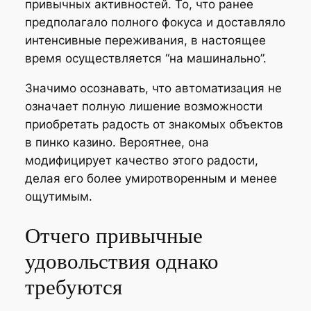
привычных активностей. То, что ранее
предполагало полного фокуса и доставляло
интенсивные переживания, в настоящее
время осуществляется “на машинально”.
Значимо осознавать, что автоматизация не
означает полную лишение возможности
приобретать радость от знакомых объектов
в пинко казино. Вероятнее, она
модифицирует качество этого радости,
делая его более умиротворенным и менее
ощутимым.
Отчего привычные
удовольствия однако
требуются