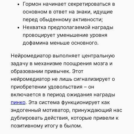
Гормон начинает секретироваться в
основном в ответ на знаки, идущие
перед обыденному активности;
Нехватка предполагаемой награды
провоцирует уменьшение уровня
дофамина меньше основного.
Нейромедиатор выполняет центральную
задачу в механизме поощрения мозга и
образовании привычек. Этот
нейромедиатор не лишь сигнализирует о
приобретении удовольствия – он
включается в период ожидания награды
пинко
. Эта система функционирует как
эндогенный мотиватор, принуждающий нас
дублировать действия, которые привели к
позитивному итогу в былом.