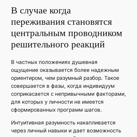
В случае когда
переживания становятся
центральным проводником
решительного реакций
В частных положениях душевная
ощущение оказывается более надежным
ориентиром, чем разумный разбор. Такое
совершается в фазы, когда индивидуум
соприкасается с непривычными факторами,
для которых у личности не имеется
сформированных программ шагов.
Интуитивная разумность накапливается
через личный навыки и дает возможность