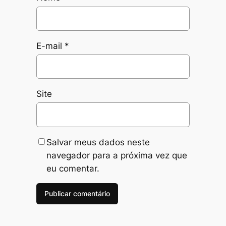
E-mail
*
Site
Salvar meus dados neste
navegador para a próxima vez que
eu comentar.