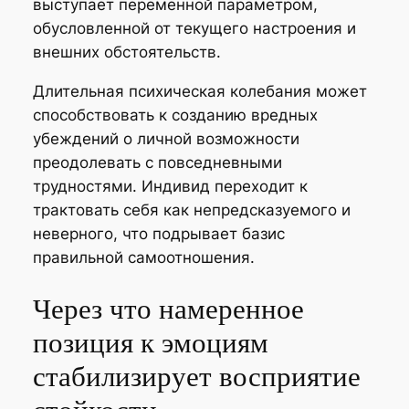
выступает переменной параметром,
обусловленной от текущего настроения и
внешних обстоятельств.
Длительная психическая колебания может
способствовать к созданию вредных
убеждений о личной возможности
преодолевать с повседневными
трудностями. Индивид переходит к
трактовать себя как непредсказуемого и
неверного, что подрывает базис
правильной самоотношения.
Через что намеренное
позиция к эмоциям
стабилизирует восприятие