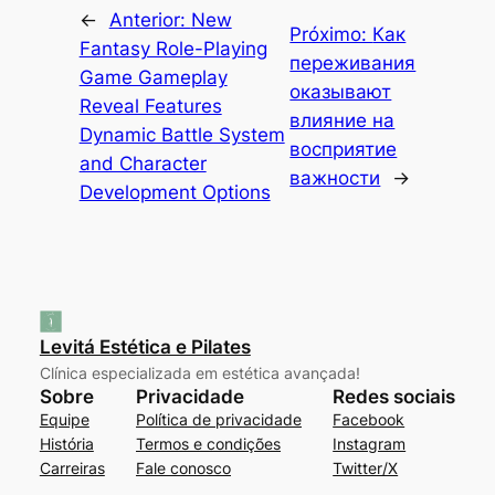
←
Anterior:
New
Próximo:
Как
Fantasy Role-Playing
переживания
Game Gameplay
оказывают
Reveal Features
влияние на
Dynamic Battle System
восприятие
and Character
важности
→
Development Options
Levitá Estética e Pilates
Clínica especializada em estética avançada!
Sobre
Privacidade
Redes sociais
Equipe
Política de privacidade
Facebook
História
Termos e condições
Instagram
Carreiras
Fale conosco
Twitter/X