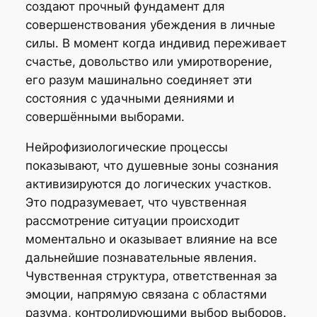
создают прочный фундамент для
совершенствования убеждения в личные
силы. В момент когда индивид переживает
счастье, довольство или умиротворение,
его разум машинально соединяет эти
состояния с удачными деяниями и
совершёнными выборами.
Нейрофизиологические процессы
показывают, что душевные зоны сознания
активизируются до логических участков.
Это подразумевает, что чувственная
рассмотрение ситуации происходит
моментально и оказывает влияние на все
дальнейшие познавательные явления.
Чувственная структура, ответственная за
эмоции, напрямую связана с областями
разума, контролирующими выбор выборов.