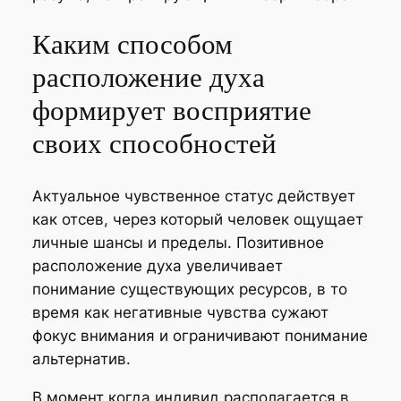
Каким способом
расположение духа
формирует восприятие
своих способностей
Актуальное чувственное статус действует
как отсев, через который человек ощущает
личные шансы и пределы. Позитивное
расположение духа увеличивает
понимание существующих ресурсов, в то
время как негативные чувства сужают
фокус внимания и ограничивают понимание
альтернатив.
В момент когда индивид располагается в