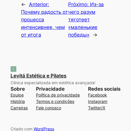
←
Anterior:
Próximo:
Из-за
Почему радость от
чего разум
процесса
тяготеет
интенсивнее, чем
«маленькие
от итога
победы»
→
Levitá Estética e Pilates
Clínica especializada em estética avançada!
Sobre
Privacidade
Redes sociais
Equipe
Política de privacidade
Facebook
História
Termos e condições
Instagram
Carreiras
Fale conosco
Twitter/X
Criado com
WordPress