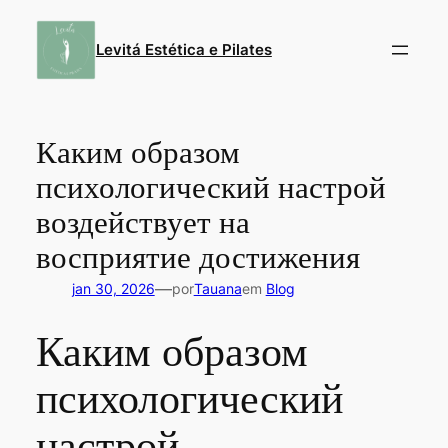
Pular
para
Levitá Estética e Pilates
o
conteúdo
Каким образом
психологический настрой
воздействует на
восприятие достижения
—
jan 30, 2026
por
Tauana
em
Blog
Каким образом
психологический
настрой