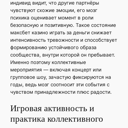
индивид видит, что другие партнёры
чувствуют схожие эмоции, его мозг
психика оценивает момент в роли
безопасную и позитивную. Такое состояние
максбет казино играть за деньги снижает
интенсивность тревожности и способствует
формированию устойчивого образа
сообщества, внутри которой он пребывает.
Именно поэтому коллективные
мероприятия — включая концерт или
групповое шоу, зачастую фиксируются на
годы, ведь мозг соотносит эти события с
чувством принадлежности плюс радости.
Игровая активность и
практика коллективного