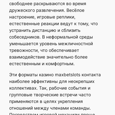
свободнее раскрываются во время
дружеского развлечения. Весёлое
настроение, игровые реплики,
естественные реакции ведут к тому, что
устранить дистанцию и сблизить
собеседников. В неформальной среды
уменьшается уровень межличностной
тревожности, что обеспечивает
взаимодействие значительно более
естественным и комфортным.
Эти форматы казино maxbetslots контакта
наиболее эффективны для неокрепших
коллективах. Так, рабочие события и
групповые творческие встречи часто
применяются в целях укрепления
отношений между членами команды.
Посредством игровой механизм проще