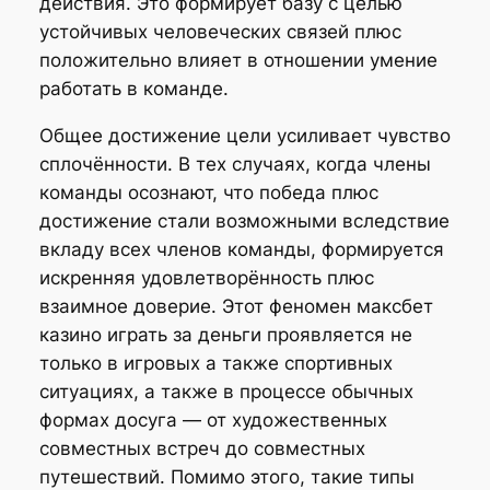
действия. Это формирует базу с целью
устойчивых человеческих связей плюс
положительно влияет в отношении умение
работать в команде.
Общее достижение цели усиливает чувство
сплочённости. В тех случаях, когда члены
команды осознают, что победа плюс
достижение стали возможными вследствие
вкладу всех членов команды, формируется
искренняя удовлетворённость плюс
взаимное доверие. Этот феномен максбет
казино играть за деньги проявляется не
только в игровых а также спортивных
ситуациях, а также в процессе обычных
формах досуга — от художественных
совместных встреч до совместных
путешествий. Помимо этого, такие типы