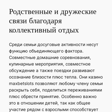
Родственные и дружеские
связи благодаря
коллективный отдых
Среди семьи досуговые активности несут
функцию объединяющего фактора.
Совместные домашние соревнования,
кулинарные мероприятия, совместное
обсуждение а также поездки развивают
осознание близости плюс тепла. Они казино
maxbetslots позволяют любому члену семьи
раскрыть себя, поделиться переживаниями
плюс обрести принятие. Особенно важно
это в отношении детей, так как общее
участие рядом с взрослыми способствует