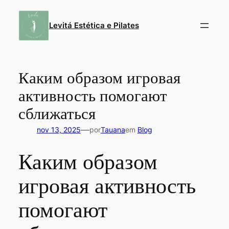
Pular
para
Levitá Estética e Pilates
o
conteúdo
Каким образом игровая
активность помогают
сближаться
—
nov 13, 2025
por
Tauana
em
Blog
Каким образом
игровая активность
помогают