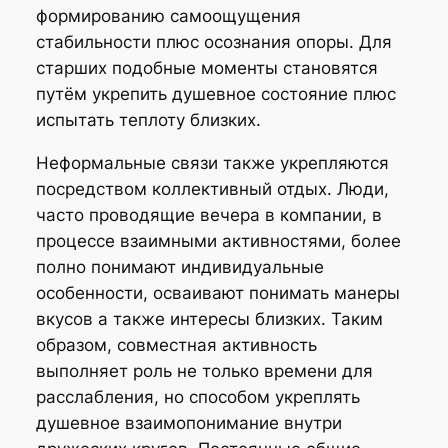
формированию самоощущения
стабильности плюс осознания опоры. Для
старших подобные моменты становятся
путём укрепить душевное состояние плюс
испытать теплоту близких.
Неформальные связи также укрепляются
посредством коллективный отдых. Люди,
часто проводящие вечера в компании, в
процессе взаимными активностями, более
полно понимают индивидуальные
особенности, осваивают понимать манеры
вкусов а также интересы близких. Таким
образом, совместная активность
выполняет роль не только времени для
расслабления, но способом укреплять
душевное взаимопонимание внутри