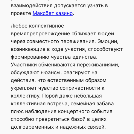
взаимодействия допускается узнать в
проекте
Максбет казино
.
Любое коллективное
времяпрепровождение сближает людей
через совместного переживания. Эмоции,
возникающие в ходе участия, способствуют
формированию чувства единства.
Участники обмениваются переживаниями,
обсуждают нюансы, реагируют на
действия, что естественным образом
укрепляет чувство сопричастности к
коллективу. Порой даже небольшая
коллективная встреча, семейная забава
плюс наблюдение концертного события
способно превратиться базой в целях
долговременных и надежных связей.