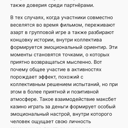
также доверия среди партнёрами.
В тех случаях, когда участники совместно
веселятся во время фильмом, переживают
азарт в групповой игре а также разбирают
концовку истории, внутри коллектива
формируется эмоциональный ориентир. Эти
моменты становятся точками, о которых
приятно возвращаться мысленно. Вот
почему общее участие в активностях
порождает эффект, похожий с
коллективным решением испытаний, но при
этом в более приятной и позитивной
атмосфере. Такое взаимодействие максбет
казино играть за деньги формирует особый
эмоциональный настрой, внутри которого
человек ощущает свою личность