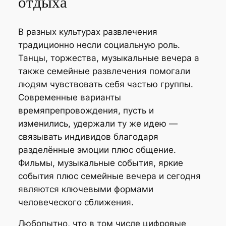
отдыха
В разных культурах развлечения
традиционно несли социальную роль.
Танцы, торжества, музыкальные вечера а
также семейные развлечения помогали
людям чувствовать себя частью группы.
Современные варианты
времяпрепровождения, пусть и
изменились, удержали ту же идею —
связывать индивидов благодаря
разделённые эмоции плюс общение.
Фильмы, музыкальные события, яркие
события плюс семейные вечера и сегодня
являются ключевыми формами
человеческого сближения.
Любопытно, что в том числе цифровые