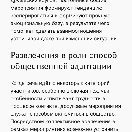
дружеских кругов. Постоянные общие
мероприятия формируют тенденцию
кооперироваться и формируют прочную
эмоциональную базу, в результате чего
помогает сделать взаимоотношения
устойчивой даже при изменении ситуации.
Развлечения в роли способ
общественной адаптации
Когда речь идёт о некоторых категорий
участников, особенно включая тех, чьи
особенности испытывает трудности в
процессе контакте, досуговые мероприятия
служат способом включиться в общество.
Посредством коллективное вовлечение в
рамках мероприятиях возможно устранить