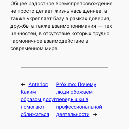
Общее радостное времяпрепровождение
не просто делает жизнь насыщеннее, а
также укрепляет базу в рамках доверия,
дружбы а также взаимопонимания — тех
ценностей, в отсутствие которых трудно
гармоничное взаимодействие в
современном мире.
←
Anterior:
Próximo:
Почему
Каким
люди обожаем
образом досуг
передышки в
помогают
профессиональной
сближаться
деятельности
→