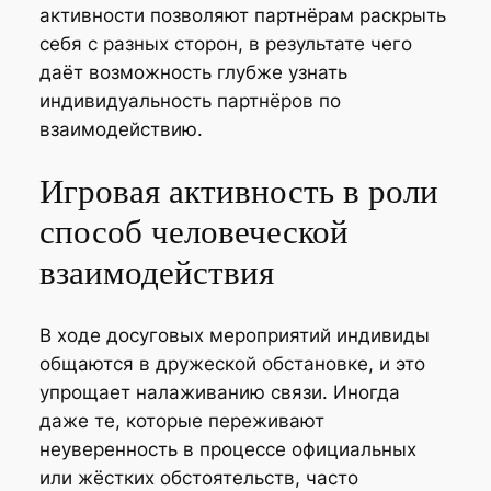
активности позволяют партнёрам раскрыть
себя с разных сторон, в результате чего
даёт возможность глубже узнать
индивидуальность партнёров по
взаимодействию.
Игровая активность в роли
способ человеческой
взаимодействия
В ходе досуговых мероприятий индивиды
общаются в дружеской обстановке, и это
упрощает налаживанию связи. Иногда
даже те, которые переживают
неуверенность в процессе официальных
или жёстких обстоятельств, часто