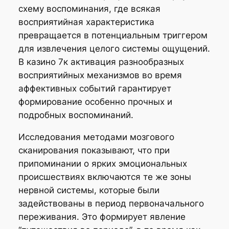
схему воспоминания, где всякая
восприятийная характеристика
превращается в потенциальным триггером
для извлечения целого системы ощущений.
В казино 7к активация разнообразных
восприятийных механизмов во время
аффективных событий гарантирует
формирование особенно прочных и
подробных воспоминаний.
Исследования методами мозгового
сканирования показывают, что при
припоминании о ярких эмоциональных
происшествиях включаются те же зоны
нервной системы, которые были
задействованы в период первоначального
переживания. Это формирует явление