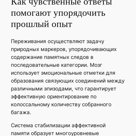
Как чувственные ответы
помогают упорядочить
прошлый опыт
Переживания осуществляют задачу
природных маркеров, упорядочивающих
содержание памятных следов в
последовательные категории. Мозг
использует эмоциональные отметки для
образования связующих соединений между
различными эпизодами, что гарантирует
эффективную ориентирование по
колоссальному количеству собранного
багажа.
Система стабилизации аффективной
памяти образует многоуровневые