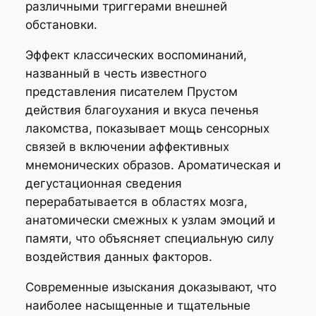
различными триггерами внешней
обстановки.
Эффект классических воспоминаний,
названный в честь известного
представления писателем Прустом
действия благоухания и вкуса печенья
лакомства, показывает мощь сенсорных
связей в включении аффективных
мнемонических образов. Ароматическая и
дегустационная сведения
перерабатывается в областях мозга,
анатомически смежных к узлам эмоций и
памяти, что объясняет специальную силу
воздействия данных факторов.
Современные изыскания доказывают, что
наиболее насыщенные и тщательные