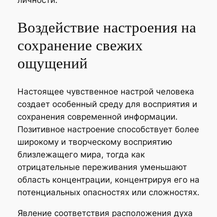
личности.
Воздействие настроения на
сохранение свежих
ощущений
Настоящее чувственное настрой человека
создает особенный среду для восприятия и
сохранения современной информации.
Позитивное настроение способствует более
широкому и творческому восприятию
близлежащего мира, тогда как
отрицательные переживания уменьшают
область концентрации, концентрируя его на
потенциальных опасностях или сложностях.
Явление соответствия расположения духа