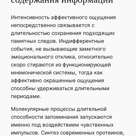
Интенсивность аффективного ощущения
непосредственно связывается с
длительностью сохранения подходящих
памятных следов. Индифферентные
события, не вызывающие заметного
эмоционального отклика, относительно
скоро стираются из функционирующей
мнемонической системы, тогда как
аффективно окрашенные ощущения
способны удерживаться длительными
периодами.
Молекулярные процессы длительной
способности запоминания запускаются
именно под воздействием чувственных
импульсов. Синтез современных протеинов,