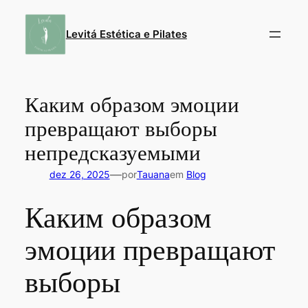
Pular
para
Levitá Estética e Pilates
o
conteúdo
Каким образом эмоции
превращают выборы
непредсказуемыми
—
dez 26, 2025
por
Tauana
em
Blog
Каким образом
эмоции превращают
выборы