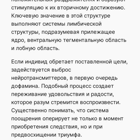
стимуляцию к их вторичному достижению.
Ключевую значение в этой структуре
выполняют системы лимбической
структуры, подразумевая прилежащее
ядро, вентральную тегментальную область
и лобную область.
Если индивид обретает поставленной цели,
задействуется выброс
нейротрансмиттеров, в первую очередь
дофамина. Подобный процесс создает
переживание удовольствия и радости,
которое разум стремится воспроизвести.
Существенно понимать, что система
поощрения оперирует не только в момент
приобретения следствия, но и при
предвосхищении триумфа.