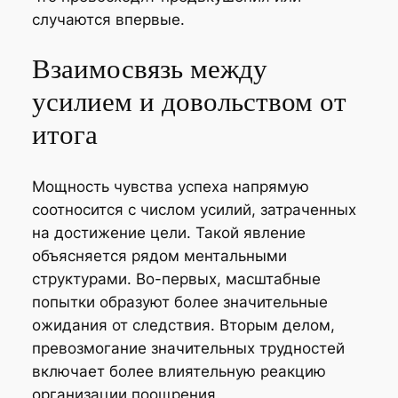
случаются впервые.
Взаимосвязь между
усилием и довольством от
итога
Мощность чувства успеха напрямую
соотносится с числом усилий, затраченных
на достижение цели. Такой явление
объясняется рядом ментальными
структурами. Во-первых, масштабные
попытки образуют более значительные
ожидания от следствия. Вторым делом,
превозмогание значительных трудностей
включает более влиятельную реакцию
организации поощрения.