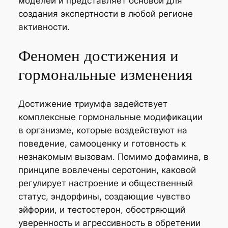
моделей и представляет основой для
создания экспертности в любой регионе
активности.
Феномен достижения и
гормональные изменения
Достижение триумфа задействует
комплексные гормональные модификации
в организме, которые воздействуют на
поведение, самооценку и готовность к
незнакомым вызовам. Помимо дофамина, в
принципе вовлечены серотонин, каковой
регулирует настроение и общественный
статус, эндорфины, создающие чувство
эйфории, и тестостерон, обостряющий
уверенность и агрессивность в обретении