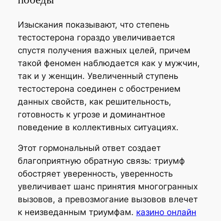
Изыскания показывают, что степень
тестостерона гораздо увеличивается
спустя получения важных целей, причем
такой феномен наблюдается как у мужчин,
так и у женщин. Увеличенный ступень
тестостерона соединен с обострением
данных свойств, как решительность,
готовность к угрозе и доминантное
поведение в коллективных ситуациях.
Этот гормональный ответ создает
благоприятную обратную связь: триумф
обостряет уверенность, уверенность
увеличивает шанс принятия многогранных
вызовов, а превозмогание вызовов влечет
к неизведанным триумфам.
казино онлайн