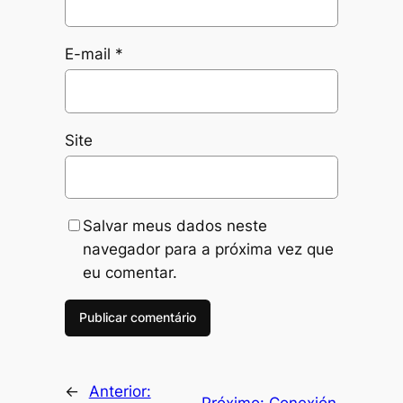
E-mail
*
Site
Salvar meus dados neste
navegador para a próxima vez que
eu comentar.
←
Anterior: