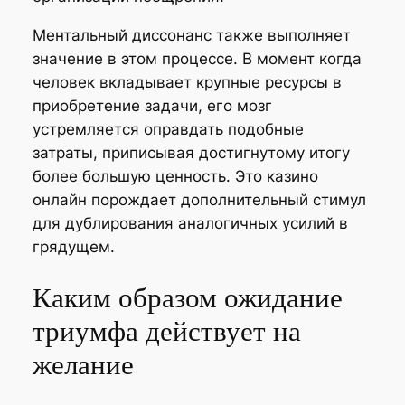
Ментальный диссонанс также выполняет
значение в этом процессе. В момент когда
человек вкладывает крупные ресурсы в
приобретение задачи, его мозг
устремляется оправдать подобные
затраты, приписывая достигнутому итогу
более большую ценность. Это казино
онлайн порождает дополнительный стимул
для дублирования аналогичных усилий в
грядущем.
Каким образом ожидание
триумфа действует на
желание