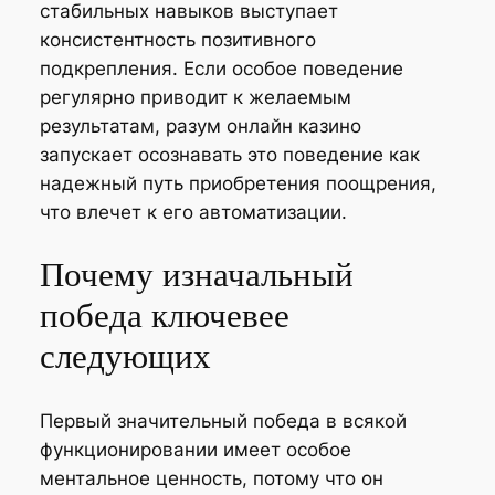
стабильных навыков выступает
консистентность позитивного
подкрепления. Если особое поведение
регулярно приводит к желаемым
результатам, разум онлайн казино
запускает осознавать это поведение как
надежный путь приобретения поощрения,
что влечет к его автоматизации.
Почему изначальный
победа ключевее
следующих
Первый значительный победа в всякой
функционировании имеет особое
ментальное ценность, потому что он