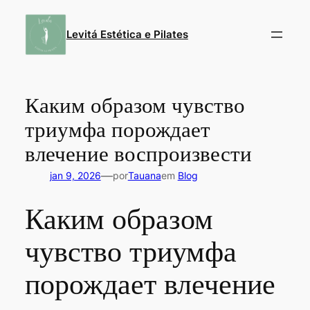
Pular
para
Levitá Estética e Pilates
o
conteúdo
Каким образом чувство
триумфа порождает
влечение воспроизвести
—
jan 9, 2026
por
Tauana
em
Blog
Каким образом
чувство триумфа
порождает влечение