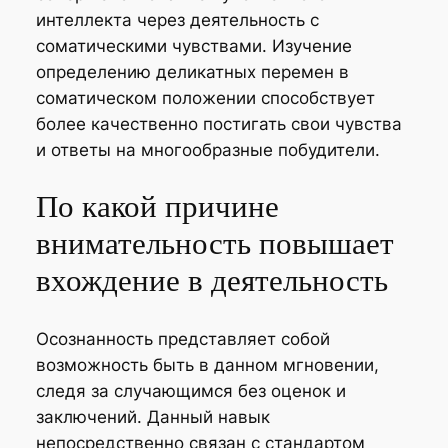
интеллекта через деятельность с
соматическими чувствами. Изучение
определению деликатных перемен в
соматическом положении способствует
более качественно постигать свои чувства
и ответы на многообразные побудители.
По какой причине
внимательность повышает
вхождение в деятельность
Осознанность представляет собой
возможность быть в данном мгновении,
следя за случающимся без оценок и
заключений. Данный навык
непосредственно связан с стандартом