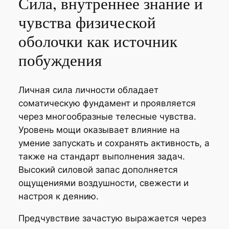
Сила, внутреннее знание и
чувства физической
оболочки как источник
побуждения
Личная сила личности обладает
соматическую фундамент и проявляется
через многообразные телесные чувства.
Уровень мощи оказывает влияние на
умение запускать и сохранять активность, а
также на стандарт выполнения задач.
Высокий силовой запас дополняется
ощущениями воздушности, свежести и
настроя к деянию.
Предчувствие зачастую выражается через