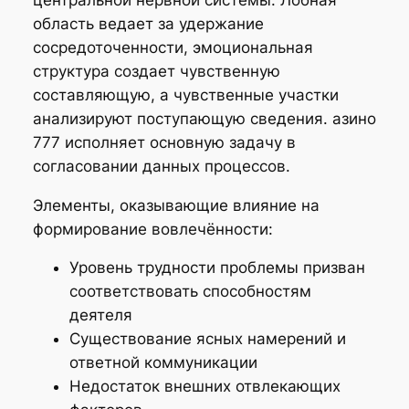
область ведает за удержание
сосредоточенности, эмоциональная
структура создает чувственную
составляющую, а чувственные участки
анализируют поступающую сведения. азино
777 исполняет основную задачу в
согласовании данных процессов.
Элементы, оказывающие влияние на
формирование вовлечённости:
Уровень трудности проблемы призван
соответствовать способностям
деятеля
Существование ясных намерений и
ответной коммуникации
Недостаток внешних отвлекающих