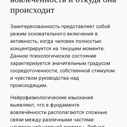
происходит
Заинтересованность представляет собой
режим основательного включения в
активность, когда человек полностью
концентрируется на текущем моменте.
Данное психологическое состояние
характеризуется значительным градусом
сосредоточенности, собственной стимулом
и чувством руководства над
происходящим.
Нейрофизиологические изыскания
выявляют, что в фундаменте
вовлечённости располагаются сложные
связи между различными частями
центральной нервной системы. Лобная