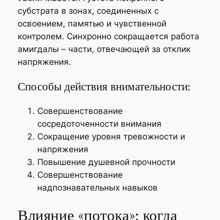
субстрата в зонах, соединенных с
освоением, памятью и чувственной
контролем. Синхронно сокращается работа
амигдалы – части, отвечающей за отклик
напряжения.
Способы действия внимательности:
Совершенствование
сосредоточенности внимания
Сокращение уровня тревожности и
напряжения
Повышение душевной прочности
Совершенствование
надпознавательных навыков
Влияние «потока»: когда