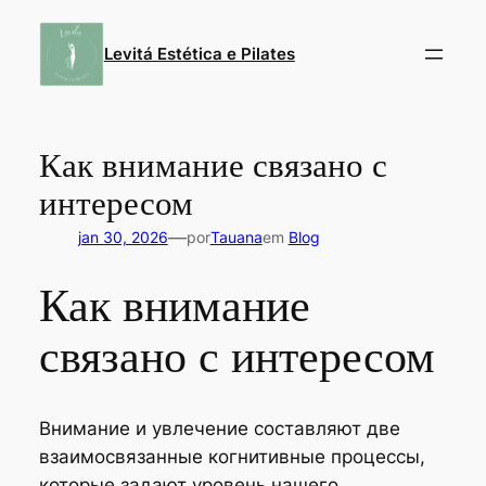
Pular
para
Levitá Estética e Pilates
o
conteúdo
Как внимание связано с
интересом
—
jan 30, 2026
por
Tauana
em
Blog
Как внимание
связано с интересом
Внимание и увлечение составляют две
взаимосвязанные когнитивные процессы,
которые задают уровень нашего