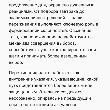
продолжение дня, окрашено душевными
реакциями. От подбора завтрака до
значимых личных решений — наши
переживания выполняют ключевую роль в
формировании склонностей. Осознание
того, как переживания воздействуют на
механизм совершения выборов,
способствует лучше контролировать свои
шаги и принимать более взвешенный
выбор.
Переживания часто работают как
внутренние указания, указывающие, какой
путь представляется более верным или
защищенным. Эти знаки создаются
неосознанно, опираясь на предыдущий
опыт, соответствия и актуальное