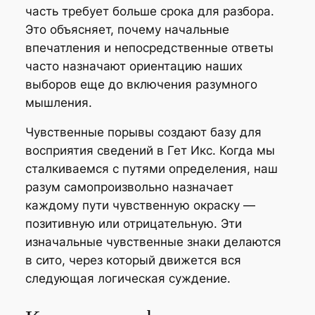
часть требует больше срока для разбора.
Это объясняет, почему начальные
впечатления и непосредственные ответы
часто назначают ориентацию наших
выборов еще до включения разумного
мышления.
Чувственные порывы создают базу для
восприятия сведений в Гет Икс. Когда мы
сталкиваемся с путями определения, наш
разум самопроизвольно назначает
каждому пути чувственную окраску —
позитивную или отрицательную. Эти
изначальные чувственные знаки делаются
в сито, через который движется вся
следующая логическая суждение.