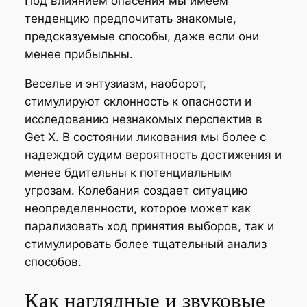
Под влиянием опасения мы имеем
тенденцию предпочитать знакомые,
предсказуемые способы, даже если они
менее прибыльны.
Веселье и энтузиазм, наоборот,
стимулируют склонность к опасности и
исследованию незнакомых перспектив в
Get X. В состоянии ликования мы более с
надеждой судим вероятность достижения и
менее бдительны к потенциальным
угрозам. Колебания создает ситуацию
неопределенности, которое может как
парализовать ход принятия выборов, так и
стимулировать более тщательный анализ
способов.
Как наглядные и звуковые