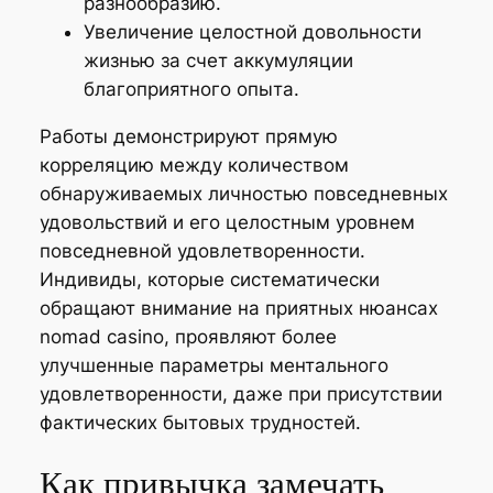
разнообразию.
Увеличение целостной довольности
жизнью за счет аккумуляции
благоприятного опыта.
Работы демонстрируют прямую
корреляцию между количеством
обнаруживаемых личностью повседневных
удовольствий и его целостным уровнем
повседневной удовлетворенности.
Индивиды, которые систематически
обращают внимание на приятных нюансах
nomad casino, проявляют более
улучшенные параметры ментального
удовлетворенности, даже при присутствии
фактических бытовых трудностей.
Как привычка замечать