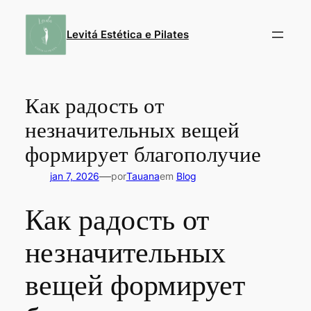
Pular
para
Levitá Estética e Pilates
o
conteúdo
Как радость от
незначительных вещей
формирует благополучие
—
jan 7, 2026
por
Tauana
em
Blog
Как радость от
незначительных
вещей формирует