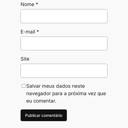
Nome
*
E-mail
*
Site
Salvar meus dados neste
navegador para a próxima vez que
eu comentar.