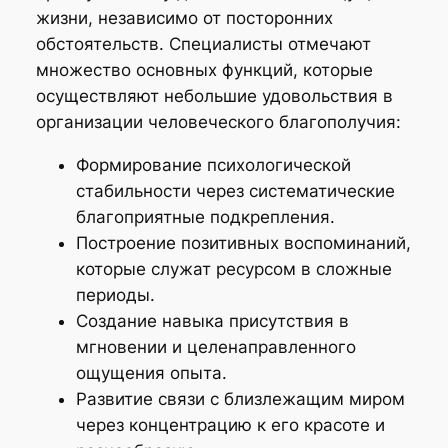
жизни, независимо от посторонних
обстоятельств. Специалисты отмечают
множество основных функций, которые
осуществляют небольшие удовольствия в
организации человеческого благополучия:
Формирование психологической
стабильности через систематические
благоприятные подкрепления.
Построение позитивных воспоминаний,
которые служат ресурсом в сложные
периоды.
Создание навыка присутствия в
мгновении и целенаправленного
ощущения опыта.
Развитие связи с близлежащим миром
через концентрацию к его красоте и