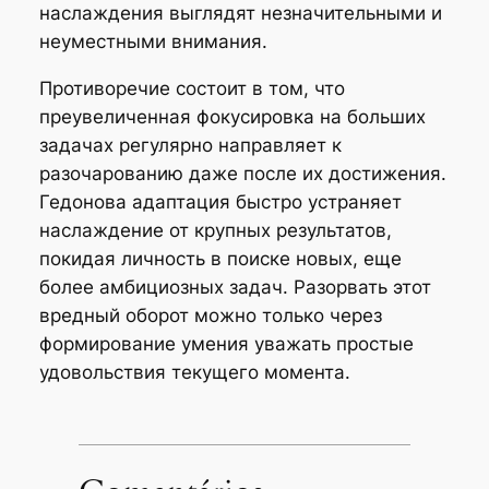
наслаждения выглядят незначительными и
неуместными внимания.
Противоречие состоит в том, что
преувеличенная фокусировка на больших
задачах регулярно направляет к
разочарованию даже после их достижения.
Гедонова адаптация быстро устраняет
наслаждение от крупных результатов,
покидая личность в поиске новых, еще
более амбициозных задач. Разорвать этот
вредный оборот можно только через
формирование умения уважать простые
удовольствия текущего момента.