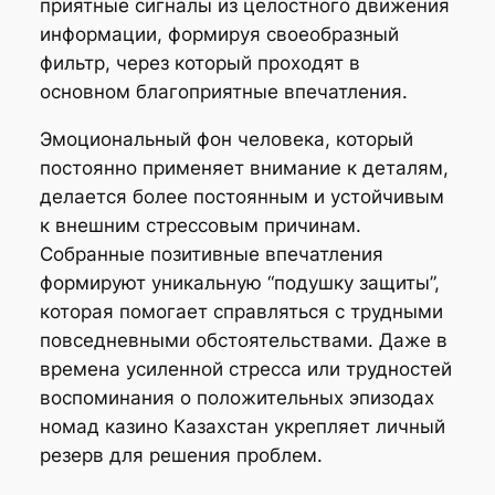
приятные сигналы из целостного движения
информации, формируя своеобразный
фильтр, через который проходят в
основном благоприятные впечатления.
Эмоциональный фон человека, который
постоянно применяет внимание к деталям,
делается более постоянным и устойчивым
к внешним стрессовым причинам.
Собранные позитивные впечатления
формируют уникальную “подушку защиты”,
которая помогает справляться с трудными
повседневными обстоятельствами. Даже в
времена усиленной стресса или трудностей
воспоминания о положительных эпизодах
номад казино Казахстан укрепляет личный
резерв для решения проблем.