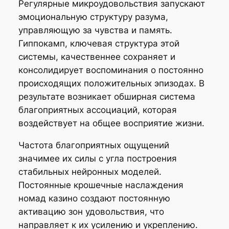
Регулярные микроудовольствия запускают
эмоциональную структуру разума,
управляющую за чувства и память.
Гиппокамп, ключевая структура этой
системы, качественнее сохраняет и
консолидирует воспоминания о постоянно
происходящих положительных эпизодах. В
результате возникает обширная система
благоприятных ассоциаций, которая
воздействует на общее восприятие жизни.
Частота благоприятных ощущений
значимее их силы с угла построения
стабильных нейронных моделей.
Постоянные крошечные наслаждения
номад казино создают постоянную
активацию зон удовольствия, что
направляет к их усилению и укреплению.