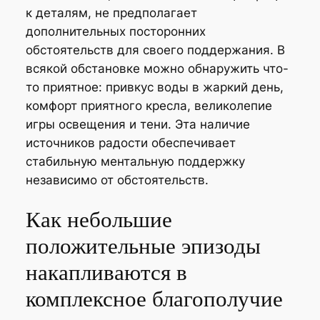
к деталям, не предполагает
дополнительных посторонних
обстоятельств для своего поддержания. В
всякой обстановке можно обнаружить что-
то приятное: привкус воды в жаркий день,
комфорт приятного кресла, великолепие
игры освещения и тени. Эта наличие
источников радости обеспечивает
стабильную ментальную поддержку
независимо от обстоятельств.
Как небольшие
положительные эпизоды
накапливаются в
комплексное благополучие