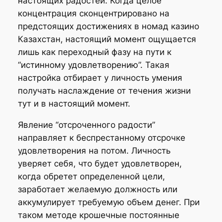
настоящих радостей. Когда целое
концентрация сконцентрировано на
предстоящих достижениях в номад казино
Казахстан, настоящий момент ощущается
лишь как переходный фазу на пути к
“истинному удовлетворению”. Такая
настройка отбирает у личность умения
получать наслаждение от течения жизни
тут и в настоящий момент.
Явление “отсроченного радости”
направляет к беспрестанному отсрочке
удовлетворения на потом. Личность
уверяет себя, что будет удовлетворен,
когда обретет определенной цели,
заработает желаемую должность или
аккумулирует требуемую объем денег. При
таком методе крошечные постоянные