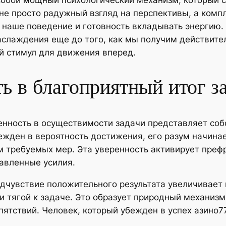
собой мощный психологический механизм, который 
не просто радужный взгляд на перспективы, а комп
а наше поведение и готовность вкладывать энергию
наслаждения еще до того, как мы получим действите
й стимул для движения вперед.
ь в благоприятный итог з
ренность в осуществимости задачи представляет с
бежден в вероятность достижения, его разум начин
м требуемых мер. Эта уверенность активирует преф
авленные усилия.
едчувствие положительного результата увеличивает
и тягой к задаче. Это образует природный механиз
ятствий. Человек, который убежден в успех азино7