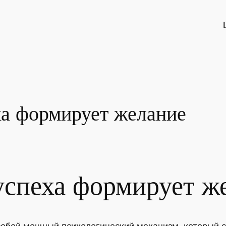
ха формирует желание
успеха формирует ж