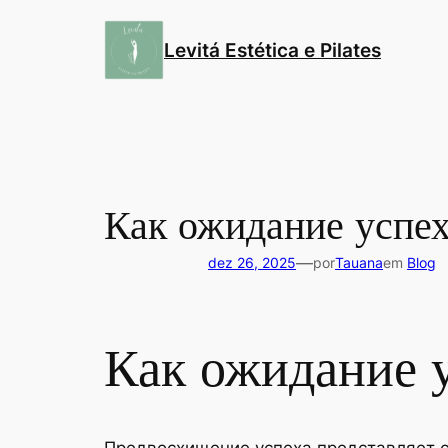
Pular
para
Levitá Estética e Pilates
o
conteúdo
Как ожидание успе
—
dez 26, 2025
por
Tauana
em
Blog
Как ожидание 