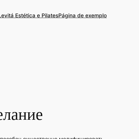
Levitá Estética e Pilates
Página de exemplo
елание