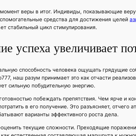
момент веры в итог. Индивиды, показывающие веру 
вспомогательные средства для достижения целей
аз
ает стабильный цикл стимулирования.
е успеха увеличивает пот
альную способность человека ощущать грядущие со
777, наш разум принимает это как отчасти реализо
ет сильную побудительную энергию.
 готовностью побеждать препятствия. Чем ярче и к
отратить в его получение. Это разъясняет, отчего 
батывают варианты эффективного роста дела.
оценить текущие сложности. Преходящие поражения
а как естественная составляющая маршрута к нужно