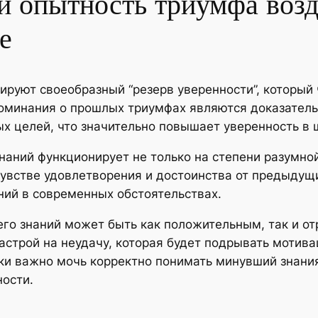
 опытность триумфа возд
е
руют своеобразный “резерв уверенности”, который 
оминания о прошлых триумфах являются доказатель
х целей, что значительно повышает уверенность в 
аний функционирует не только на степени разумно
 чувстве удовлетворения и достоинства от предыду
ий в современных обстоятельствах.
го знаний может быть как положительным, так и о
астрой на неудачу, которая будет подрывать мотив
ки важно мочь корректно понимать минувший знания,
ости.