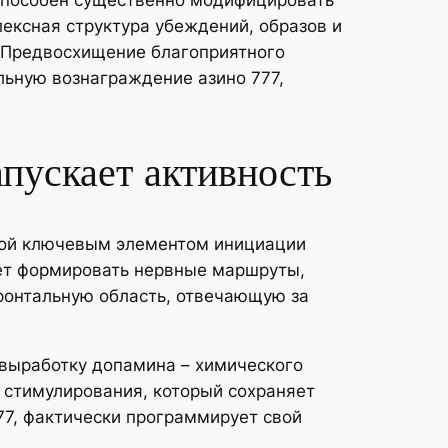
способен существенно модифицировать
лексная структура убеждений, образов и
. Предвосхищение благоприятного
льную вознаграждение азино 777,
апускает активность
обой ключевым элементом инициации
ает формировать нервные маршруты,
ронтальную область, отвечающую за
 выработку допамина – химического
м стимулирования, который сохраняет
77, фактически программирует свой