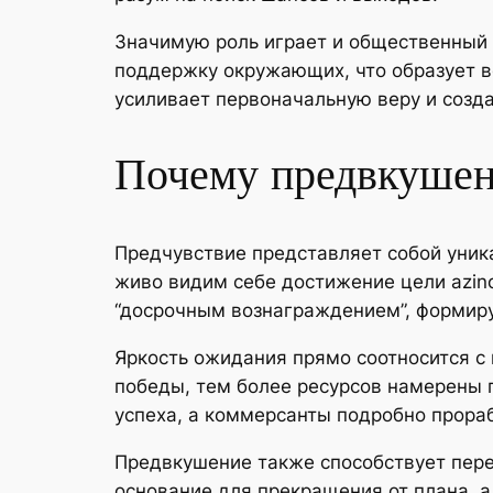
Значимую роль играет и общественный 
поддержку окружающих, что образует 
усиливает первоначальную веру и созд
Почему предвкушени
Предчувствие представляет собой уник
живо видим себе достижение цели azino
“досрочным вознаграждением”, формиру
Яркость ожидания прямо соотносится с
победы, тем более ресурсов намерены п
успеха, а коммерсанты подробно прора
Предвкушение также способствует пере
основание для прекращения от плана, 