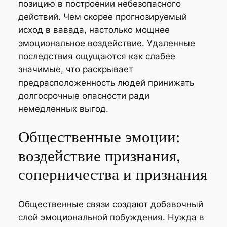
позицию в построении небезопасного
действий. Чем скорее прогнозируемый
исход в вавада, настолько мощнее
эмоциональное воздействие. Удаленные
последствия ощущаются как слабее
значимые, что раскрывает
предрасположенность людей принижать
долгосрочные опасности ради
немедленных выгод.
Общественные эмоции:
воздействие признания,
соперничества и признания
Общественные связи создают добавочный
слой эмоциональной побуждения. Нужда в