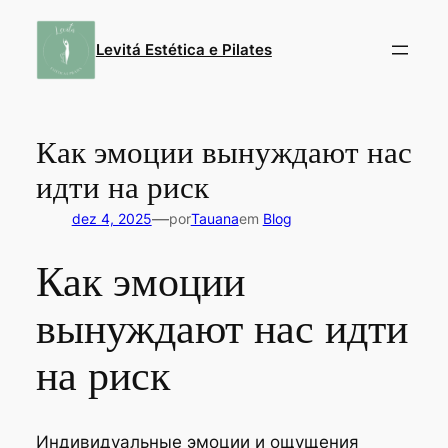
Pular
para
Levitá Estética e Pilates
o
conteúdo
Как эмоции вынуждают нас
идти на риск
—
dez 4, 2025
por
Tauana
em
Blog
Как эмоции
вынуждают нас идти
на риск
Индивидуальные эмоции и ощущения