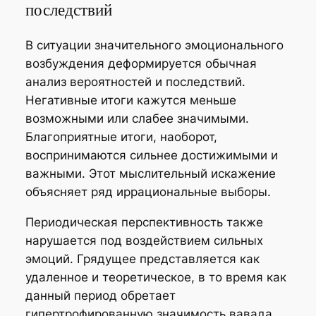
последствий
В ситуации значительного эмоционального
возбуждения деформируется обычная
анализ вероятностей и последствий.
Негативные итоги кажутся меньше
возможными или слабее значимыми.
Благоприятные итоги, наоборот,
воспринимаются сильнее достижимыми и
важными. Этот мыслительный искажение
объясняет ряд иррациональные выборы.
Периодическая перспективность также
нарушается под воздействием сильных
эмоций. Грядущее представляется как
удаленное и теоретическое, в то время как
данный период обретает
гипертрофированную значимость вавада.