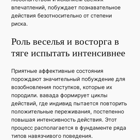
впечатлений, побуждает познавательное
действия безотносительно от степени
риска.
Роль веселья и восторга в
тяге испытать интенсивнее
Приятные аффективные состояния
порождают значительный побуждение для
возобновления поступков, которые их
породили. вавада формирует циклы
действий, где индивид пытается повторить
положительные переживания, постепенно
повышая интенсивность действия. Этот
процесс располагается в фундаменте ряда
типов навязчивого поведения.