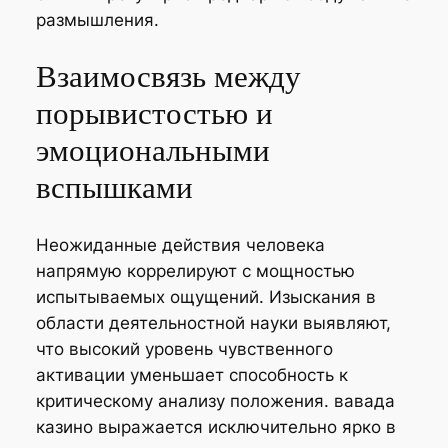
размышления.
Взаимосвязь между
порывистостью и
эмоциональными
вспышками
Неожиданные действия человека
напрямую коррелируют с мощностью
испытываемых ощущений. Изыскания в
области деятельностной науки выявляют,
что высокий уровень чувственного
активации уменьшает способность к
критическому анализу положения. вавада
казино выражается исключительно ярко в