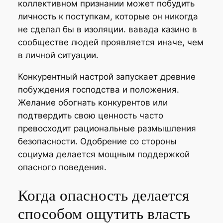
коллективном признании может побудить
личность к поступкам, которые он никогда
не сделал бы в изоляции. вавада казино в
сообществе людей проявляется иначе, чем
в личной ситуации.
Конкурентный настрой запускает древние
побуждения господства и положения.
Желание обогнать конкурентов или
подтвердить свою ценность часто
превосходит рациональные размышления
безопасности. Одобрение со стороны
социума делается мощным поддержкой
опасного поведения.
Когда опасность делается
способом ощутить власть