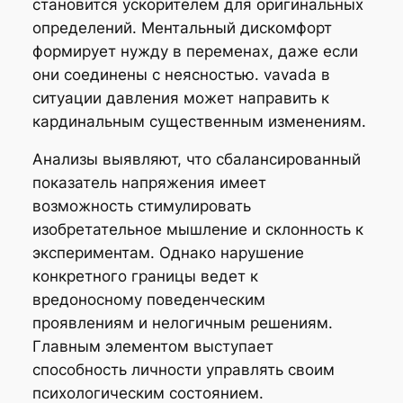
становится ускорителем для оригинальных
определений. Ментальный дискомфорт
формирует нужду в переменах, даже если
они соединены с неясностью. vavada в
ситуации давления может направить к
кардинальным существенным изменениям.
Анализы выявляют, что сбалансированный
показатель напряжения имеет
возможность стимулировать
изобретательное мышление и склонность к
экспериментам. Однако нарушение
конкретного границы ведет к
вредоносному поведенческим
проявлениям и нелогичным решениям.
Главным элементом выступает
способность личности управлять своим
психологическим состоянием.