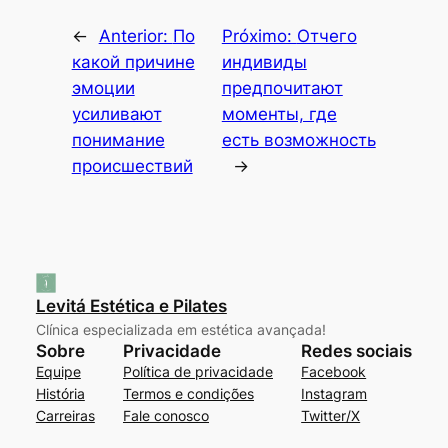
←
Anterior:
По
Próximo:
Отчего
какой причине
индивиды
эмоции
предпочитают
усиливают
моменты, где
понимание
есть возможность
происшествий
→
Levitá Estética e Pilates
Clínica especializada em estética avançada!
Sobre
Privacidade
Redes sociais
Equipe
Política de privacidade
Facebook
História
Termos e condições
Instagram
Carreiras
Fale conosco
Twitter/X