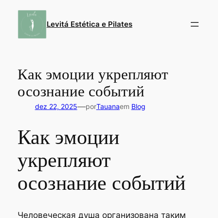
Pular
para
Levitá Estética e Pilates
o
conteúdo
Как эмоции укрепляют
осознание событий
—
dez 22, 2025
por
Tauana
em
Blog
Как эмоции
укрепляют
осознание событий
Человеческая душа организована таким