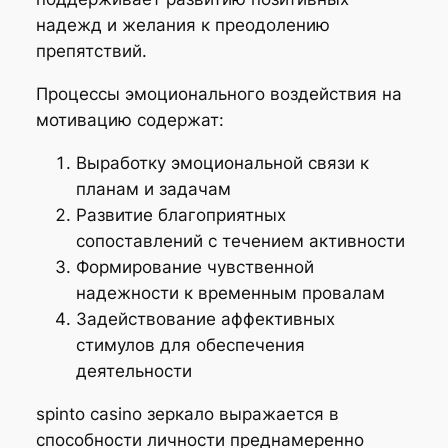
надежд и желания к преодолению
препятствий.
Процессы эмоционального воздействия на
мотивацию содержат:
Выработку эмоциональной связи к
планам и задачам
Развитие благоприятных
сопоставлений с течением активности
Формирование чувственной
надежности к временным провалам
Задействование аффективных
стимулов для обеспечения
деятельности
spinto casino зеркало выражается в
способности личности преднамеренно