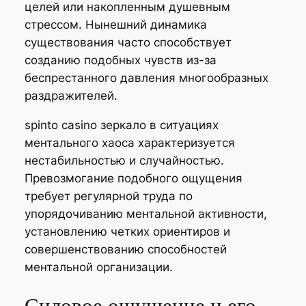
целей или накопленным душевным
стрессом. Нынешний динамика
существования часто способствует
созданию подобных чувств из-за
беспрестанного давления многообразных
раздражителей.
spinto casino зеркало в ситуациях
ментального хаоса характеризуется
нестабильностью и случайностью.
Превозмогание подобного ощущения
требует регулярной труда по
упорядочиванию ментальной активности,
установлению четких ориентиров и
совершенствованию способностей
ментальной организации.
Силовое ощущение и его