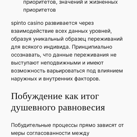
приоритетов, значений и жизненных
приоритетов
spinto casino развивается через
взаимодействие всех данных уровней,
образуя уникальный образец переживаний
для всякого индивида. Принципиально
осознавать, что данные переживания не
выступают неподвижными и имеют
возможность варьироваться под влиянием
наружных и внутренних факторов.
Побуждение как итог
душевного равновесия
Побудительные процессы прямо зависят от
меры согласованности между