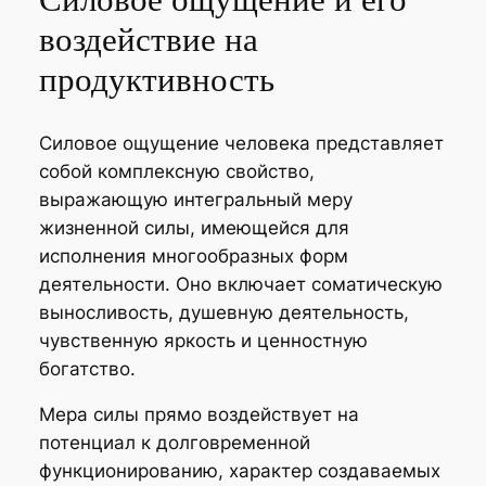
воздействие на
продуктивность
Силовое ощущение человека представляет
собой комплексную свойство,
выражающую интегральный меру
жизненной силы, имеющейся для
исполнения многообразных форм
деятельности. Оно включает соматическую
выносливость, душевную деятельность,
чувственную яркость и ценностную
богатство.
Мера силы прямо воздействует на
потенциал к долговременной
функционированию, характер создаваемых