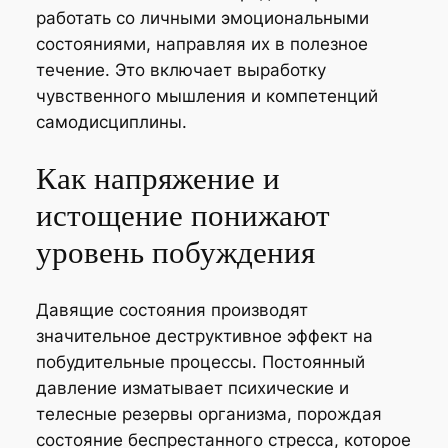
работать со личными эмоциональными
состояниями, направляя их в полезное
течение. Это включает выработку
чувственного мышления и компетенций
самодисциплины.
Как напряжение и
истощение понижают
уровень побуждения
Давящие состояния производят
значительное деструктивное эффект на
побудительные процессы. Постоянный
давление изматывает психические и
телесные резервы организма, порождая
состояние беспрестанного стресса, которое