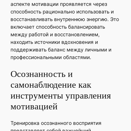
аспекте мотивации проявляется через
способность рационально использовать и
восстанавливать внутреннюю энергию. Это
включает способность балансировать
между работой и восстановлением,
находить источники вдохновения и
поддерживать баланс между личными и
профессиональными областями.
Осознанность и
самонаблюдение как
инструменты управления
мотивацией
Тренировка осознанного восприятия
представляет собой важнейший