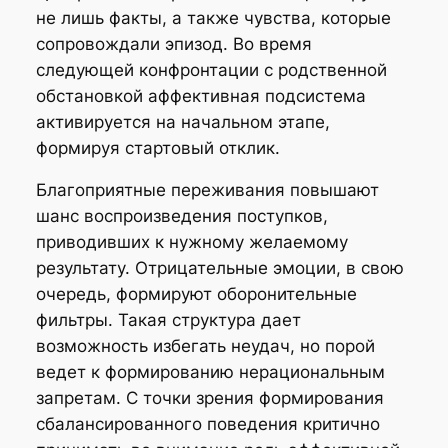
не лишь факты, а также чувства, которые
сопровождали эпизод. Во время
следующей конфронтации с родственной
обстановкой аффективная подсистема
активируется на начальном этапе,
формируя стартовый отклик.
Благоприятные переживания повышают
шанс воспроизведения поступков,
приводивших к нужному желаемому
результату. Отрицательные эмоции, в свою
очередь, формируют оборонительные
фильтры. Такая структура дает
возможность избегать неудач, но порой
ведет к формированию нерациональным
запретам. С точки зрения формирования
сбалансированного поведения критично