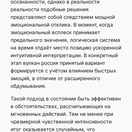
осознанности, однако в реальности
реальности подобные решения
представляют собой следствием мощной
эмоциональной отклика. В момент, когда
эмоциональный всплеск принимает
предельного значения, логическая система
на время отдаёт место позицию ускоренной
интуитивной интерпретации. В конкретный
этап вулкан россия принятый вариант
формируется с учётом влиянием быстрых
эмоций, в отличие от расширенного
обдумывания.
Такой подход в состоянии быть эффективен
в обстоятельствах, рассчитывающих на
мгновенных действий. Тем не менее при
чрезмерной чувственной интенсивности
итог оказывается случайным, что