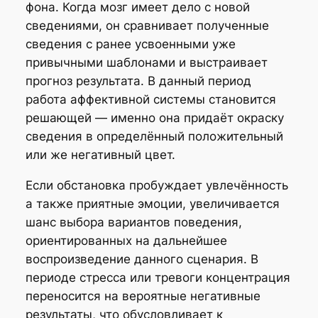
фона. Когда мозг имеет дело с новой
сведениями, он сравнивает полученные
сведения с ранее усвоенными уже
привычными шаблонами и выстраивает
прогноз результата. В данный период
работа аффективной системы становится
решающей — именно она придаёт окраску
сведения в определённый положительный
или же негативный цвет.
Если обстановка пробуждает увлечённость
а также приятные эмоции, увеличивается
шанс выбора вариантов поведения,
ориентированных на дальнейшее
воспроизведение данного сценария. В
периоде стресса или тревоги концентрация
переносится на вероятные негативные
результаты, что обусловливает к