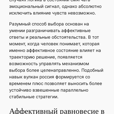
эмоциональный сигнал, однако абсолютно
исключить влияние чувств невозможно.
Разумный способ выбора основан на
умении разграничивать аффективные
ответы и реальные обстоятельства. В тот
момент, когда человек понимает, которая
именно аффективное состояние влияет на
траекторию решение, появляется
возможность управлять механизмом
выбора более целенаправленно. Подобный
навык вулкан россия формируется со
временем плюс позволяет выносить более
устойчиво взвешенные параллельно
стабильные стратегии.
Аффективный равновесие в