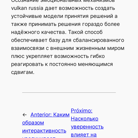
Осознание эмоциональных механизмов
vulkan russia дает возможность создать
устойчивые модели принятия решений а
также принимать решения гораздо более
надёжного качества. Такой способ
обеспечивает базу для сбалансированного
взаимосвязи с внешним жизненным миром
плюс укрепляет возможность гибко
реагировать к постоянно меняющимся
сдвигам.
Próximo:
←
Anterior:
Каким
Насколько
образом
уверенность
интерактивность
влияет на