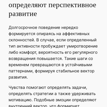
определяют перспективное
развитие
Долгосрочное поведение нередко
формируется опираясь на аффективных
склонностей. В случае, если определенный
тип активности пробуждает умиротворение
либо комфорт, вероятность его регулярного
возвращения повышается. Такие шаги со
временем превращаются в устойчивыми
паттернами, формируя стабильное вектор
развития.
Чувства помогают определять задачи,
определять стратегии а также удерживать
мотивацию. Подобные эмоции определяют
внутренний вектор, что формирует