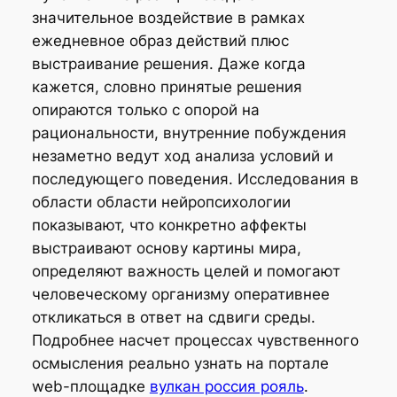
значительное воздействие в рамках
ежедневное образ действий плюс
выстраивание решения. Даже когда
кажется, словно принятые решения
опираются только с опорой на
рациональности, внутренние побуждения
незаметно ведут ход анализа условий и
последующего поведения. Исследования в
области области нейропсихологии
показывают, что конкретно аффекты
выстраивают основу картины мира,
определяют важность целей и помогают
человеческому организму оперативнее
откликаться в ответ на сдвиги среды.
Подробнее насчет процессах чувственного
осмысления реально узнать на портале
web-площадке
вулкан россия рояль
.