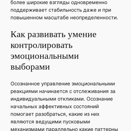
более широкие взгляды одновременно
поддерживает стабильность даже и при
повышенном масштабе неопределенности.
Как развивать умение
контролировать
эмоциональными
выборами
Осознанное управление эмоциональными
реакциями начинается с отслеживания за
индивидуальными откликами. Осознание
начальных аффективных состояний
помогает разобраться, какие из них
являются ведущими пусковыми
механизмами параллельно какие паттерны