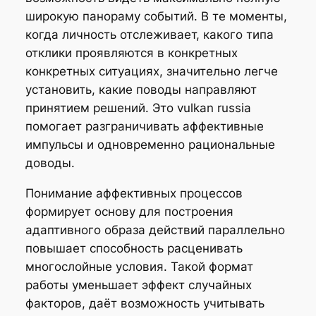
широкую панораму событий. В те моменты,
когда личность отслеживает, какого типа
отклики проявляются в конкретных
конкретных ситуациях, значительно легче
установить, какие поводы направляют
принятием решений. Это vulkan russia
помогает разграничивать аффективные
импульсы и одновременно рациональные
доводы.
Понимание аффективных процессов
формирует основу для построения
адаптивного образа действий параллельно
повышает способность расценивать
многослойные условия. Такой формат
работы уменьшает эффект случайных
факторов, даёт возможность учитывать