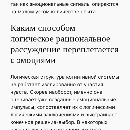
так как эмоциональные сигналы опираются
на малом узком количестве опыта.
Каким способом
логическое рациональное
рассуждение переплетается
с эмоциями
Логическая структура когнитивной системы
не работает изолированно от участия
чувств. Скорее наоборот, именно она
оценивает уже созданные эмоциональные
импульсы, сопоставляет их с логическими
логическими заключениями и выстраивает
конечное решение-выбор. В некоторых
случаях логика в состоянии смягчать