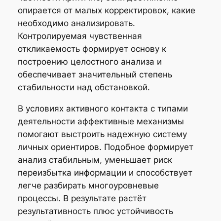
опирается от малых корректировок, какие
необходимо анализировать.
Контролируемая чувственная
откликаемость формирует основу к
построению целостного анализа и
обеспечивает значительный степень
стабильности над обстановкой.
В условиях активного контакта с типами
деятельности аффективные механизмы
помогают выстроить надежную систему
личных ориентиров. Подобное формирует
анализ стабильным, уменьшает риск
переизбытка информации и способствует
легче разбирать многоуровневые
процессы. В результате растёт
результативность плюс устойчивость