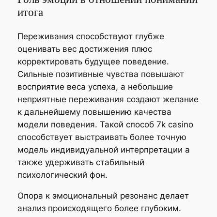
итога
Переживания способствуют глубже
оценивать вес достижения плюс
корректировать будущее поведение.
Сильные позитивные чувства повышают
восприятие веса успеха, а небольшие
неприятные переживания создают желание
к дальнейшему повышению качества
модели поведения. Такой способ 7k casino
способствует выстраивать более точную
модель индивидуальной интерпретации а
также удерживать стабильный
психологический фон.
Опора к эмоциональный резонанс делает
анализ происходящего более глубоким.