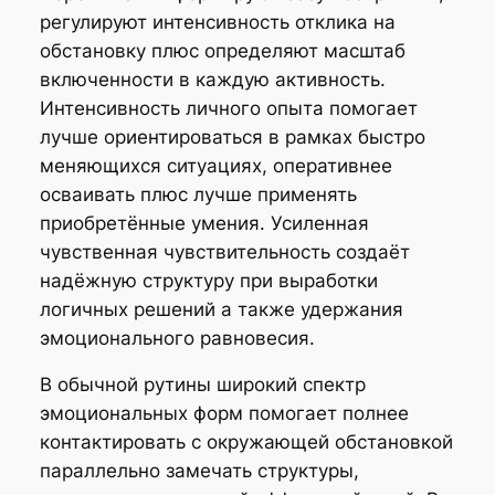
регулируют интенсивность отклика на
обстановку плюс определяют масштаб
включенности в каждую активность.
Интенсивность личного опыта помогает
лучше ориентироваться в рамках быстро
меняющихся ситуациях, оперативнее
осваивать плюс лучше применять
приобретённые умения. Усиленная
чувственная чувствительность создаёт
надёжную структуру при выработки
логичных решений а также удержания
эмоционального равновесия.
В обычной рутины широкий спектр
эмоциональных форм помогает полнее
контактировать c окружающей обстановкой
параллельно замечать структуры,