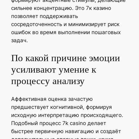
формируют акцентные стимулы, делающие
сильнее концентрацию. Это 7к казино
позволяет поддерживать
сосредоточенность и минимизирует риск
ошибок во время выполнении пошаговых
задач.
По какой причине эмоции
усиливают умение к
процессу анализу
Аффективная оценка зачастую
предшествует когнитивной, формируя
исходную интерпретацию происходящего.
Подобный процесс 7k casino делает
быстрее первичную навигацию и создаёт