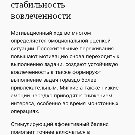
стабильность
вовлеченности
Мотивационный ход во многом
определяется эмоциональной оценкой
ситуации. Положительные переживания
повышают мотивацию снова переходить к
выполнению задачи, создают устойчивую
вовлеченность а также формируют
выполнение задач гораздо более
привлекательным. Мягкие а также низкие
эмоции нередко приводят к снижением
интереса, особенно во время монотонных
операциях.
Стимулирующий аффективный баланс
помогает точнее включаться в