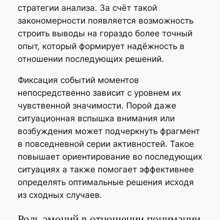
стратегии анализа. За счёт такой
закономерности появляется возможность
строить выводы на гораздо более точный
опыт, который формирует надёжность в
отношении последующих решений.
Фиксация событий моментов
непосредственно зависит c уровнем их
чувственной значимости. Порой даже
ситуационная вспышка внимания или
возбуждения может подчеркнуть фрагмент
в повседневной серии активностей. Такое
повышает ориентирование во последующих
ситуациях а также помогает эффективнее
определять оптимальные решения исходя
из сходных случаев.
Роль эмоций в отношении понимании