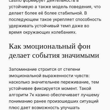
casino формирует деятельность в
устойчивую а также модель поведения, что
делает более её более стабильной. В
последующем такое укрепляет способность
удерживать устойчивый темп даже во
время окружающих колебаниях.
Как эмоциональный фон
делает события значимыми
Запоминание строится от степени
эмоциональной выраженности чувств:
насколько значительнее переживание, тем
устойчивее фиксируется момент. Такой
алгоритм 7к казино обеспечивает лучшему
пониманию ранее произошедших ситуаций
плюс дает возможность улучшать