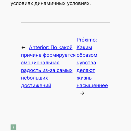
условиях динамичных условиях.
Próximo:
←
Anterior:
По какой
Каким
причине формируется
образом
эмоциональная
чувства
радость из-за самых
делают
небольших
жизнь
достижений
насыщеннее
→