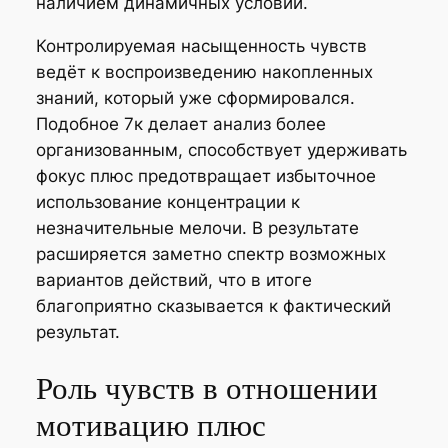
наличием динамичных условий.
Контролируемая насыщенность чувств
ведёт к воспроизведению накопленных
знаний, который уже сформировался.
Подобное 7к делает анализ более
организованным, способствует удерживать
фокус плюс предотвращает избыточное
использование концентрации к
незначительные мелочи. В результате
расширяется заметно спектр возможных
вариантов действий, что в итоге
благоприятно сказывается к фактический
результат.
Роль чувств в отношении
мотивацию плюс