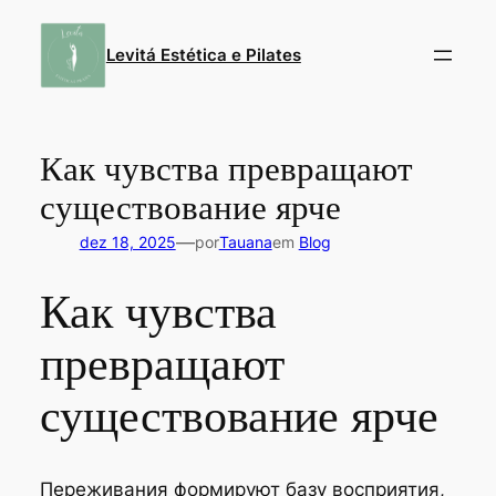
Pular
para
Levitá Estética e Pilates
o
conteúdo
Как чувства превращают
существование ярче
—
dez 18, 2025
por
Tauana
em
Blog
Как чувства
превращают
существование ярче
Переживания формируют базу восприятия,