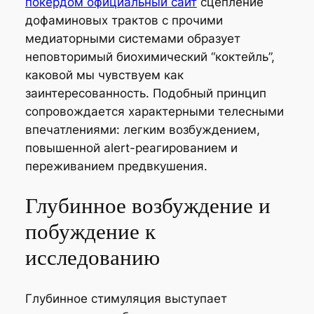
покердом официальный сайт
сцепление
дофаминовых трактов с прочими
медиаторными системами образует
неповторимый биохимический “коктейль”,
каковой мы чувствуем как
заинтересованность. Подобный принцип
сопровождается характерными телесными
впечатлениями: легким возбуждением,
повышенной alert-реагированием и
переживанием предвкушения.
Глубинное возбуждение и
побуждение к
исследованию
Глубинное стимуляция выступает