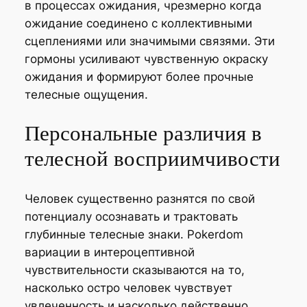
в процессах ожидания, чрезмерно когда
ожидание соединено с коллективными
сцеплениями или значимыми связями. Эти
гормоны усиливают чувственную окраску
ожидания и формируют более прочные
телесные ощущения.
Персональные различия в
телесной восприимчивости
Человек существенно разнятся по свой
потенциалу осознавать и трактовать
глубинные телесные знаки. Pokerdom
вариации в интероцептивной
чувствительности сказываются на то,
насколько остро человек чувствует
увлеченность и насколько действенно