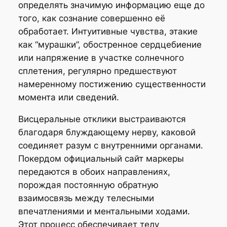
определять значимую информацию еще до
того, как сознание совершенно её
обработает. Интуитивные чувства, этакие
как “мурашки”, обостренное сердцебиение
или напряжение в участке солнечного
сплетения, регулярно предшествуют
намеренному постижению существенности
момента или сведений.
Висцеральные отклики выстраиваются
благодаря блуждающему нерву, каковой
соединяет разум с внутренними органами.
Покердом официальный сайт маркеры
передаются в обоих направлениях,
порождая постоянную обратную
взаимосвязь между телесными
впечатлениями и ментальными ходами.
Этот процесс обеспечивает телу