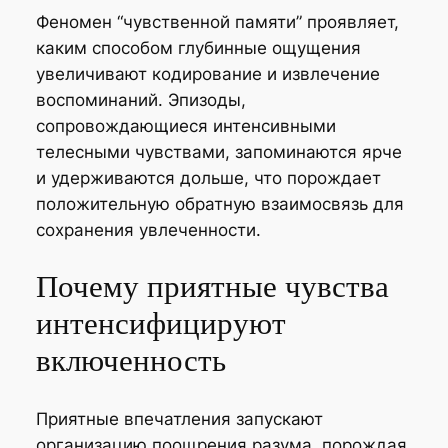
Феномен “чувственной памяти” проявляет,
каким способом глубинные ощущения
увеличивают кодирование и извлечение
воспоминаний. Эпизоды,
сопровождающиеся интенсивными
телесными чувствами, запоминаются ярче
и удерживаются дольше, что порождает
положительную обратную взаимосвязь для
сохранения увлеченности.
Почему приятные чувства
интенсифицируют
включенность
Приятные впечатления запускают
организацию поощрения разума, порождая