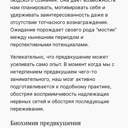
людского сознания. Она дает возможность
нам планировать, мотивировать себя и
удерживать заинтересованность даже в
отсутствие тотчасного вознаграждения.
Ожидание порождает своего рода “мостик”
между нынешним периодом и
перспективными потенциалами.
Увлекательно, что предвкушение может
усиливать само опыт. В момент когда мы с
нетерпением предвкушаем чего-то
занимательного, наш мозг активно
подготавливается к подобному практике,
обостряя восприимчивость надлежащих
нервных сетей и обостряя последующие
переживания.
Биохимия предвкушения