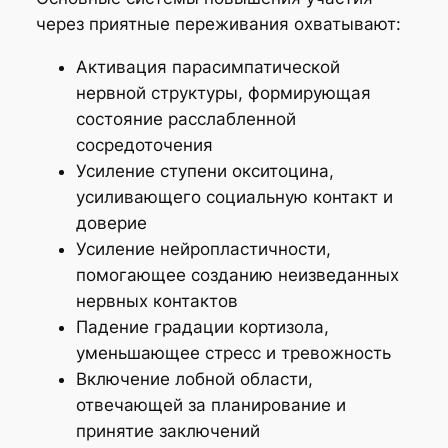
через приятные переживания охватывают:
Активация парасимпатической
нервной структуры, формирующая
состояние расслабленной
сосредоточения
Усиление ступени окситоцина,
усиливающего социальную контакт и
доверие
Усиление нейропластичности,
помогающее созданию неизведанных
нервных контактов
Падение градации кортизола,
уменьшающее стресс и тревожность
Включение лобной области,
отвечающей за планирование и
принятие заключений