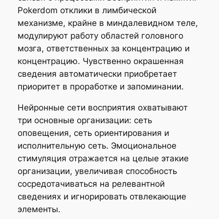
Pokerdom отклики в лимбической
механизме, крайне в миндалевидном теле,
модулируют работу областей головного
мозга, ответственных за концентрацию и
концентрацию. Чувственно окрашенная
сведения автоматически приобретает
приоритет в проработке и запоминании.
Нейронные сети восприятия охватывают
три основные организации: сеть
оповещения, сеть ориентирования и
исполнительную сеть. Эмоциональное
стимуляция отражается на целые этакие
организации, увеличивая способность
сосредотачиваться на релевантной
сведениях и игнорировать отвлекающие
элементы.