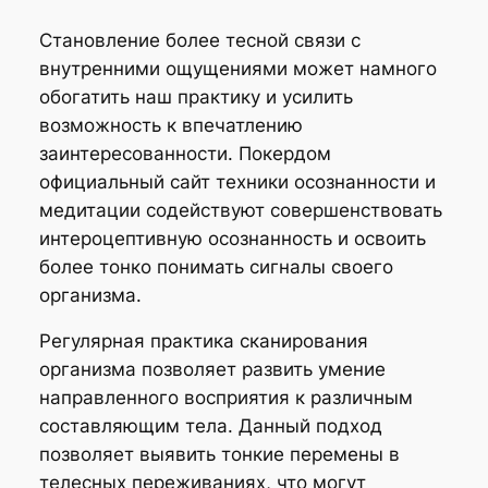
Становление более тесной связи с
внутренними ощущениями может намного
обогатить наш практику и усилить
возможность к впечатлению
заинтересованности. Покердом
официальный сайт техники осознанности и
медитации содействуют совершенствовать
интероцептивную осознанность и освоить
более тонко понимать сигналы своего
организма.
Регулярная практика сканирования
организма позволяет развить умение
направленного восприятия к различным
составляющим тела. Данный подход
позволяет выявить тонкие перемены в
телесных переживаниях, что могут