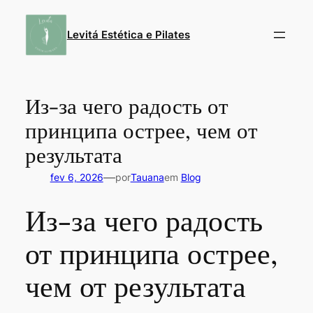
Pular
para
Levitá Estética e Pilates
o
conteúdo
Из-за чего радость от
принципа острее, чем от
результата
—
fev 6, 2026
por
Tauana
em
Blog
Из-за чего радость
от принципа острее,
чем от результата