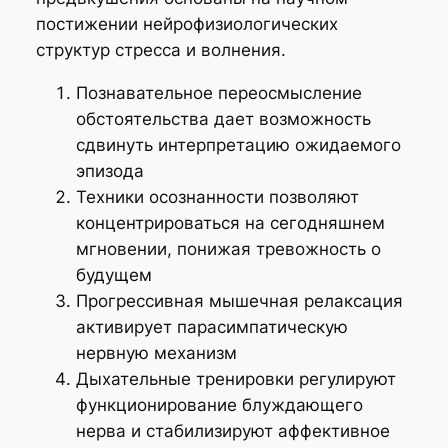
постижении нейрофизиологических
структур стресса и волнения.
Познавательное переосмысление
обстоятельства дает возможность
сдвинуть интерпретацию ожидаемого
эпизода
Техники осознанности позволяют
концентрироваться на сегодняшнем
мгновении, понижая тревожность о
будущем
Прогрессивная мышечная релаксация
активирует парасимпатическую
нервную механизм
Дыхательные тренировки регулируют
функционирование блуждающего
нерва и стабилизируют аффективное