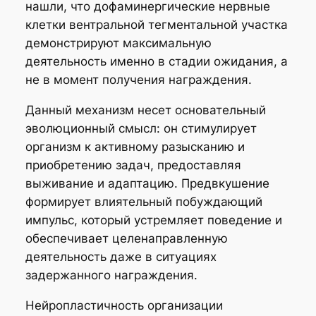
нашли, что дофаминергические нервные
клетки вентральной тегментальной участка
демонстрируют максимальную
деятельность именно в стадии ожидания, а
не в момент получения награждения.
Данный механизм несет основательный
эволюционный смысл: он стимулирует
организм к активному разысканию и
приобретению задач, предоставляя
выживание и адаптацию. Предвкушение
формирует влиятельный побуждающий
импульс, который устремляет поведение и
обеспечивает целенаправленную
деятельность даже в ситуациях
задержанного награждения.
Нейропластичность организации