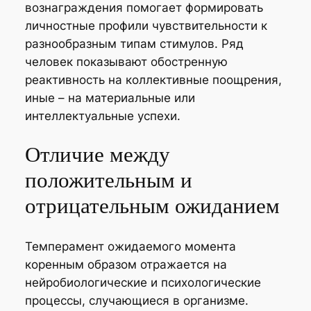
вознаграждения помогает формировать
личностные профили чувствительности к
разнообразным типам стимулов. Ряд
человек показывают обостренную
реактивность на коллективные поощрения,
иные – на материальные или
интеллектуальные успехи.
Отличие между
положительным и
отрицательным ожиданием
Темперамент ожидаемого момента
коренным образом отражается на
нейробиологические и психологические
процессы, случающиеся в организме.