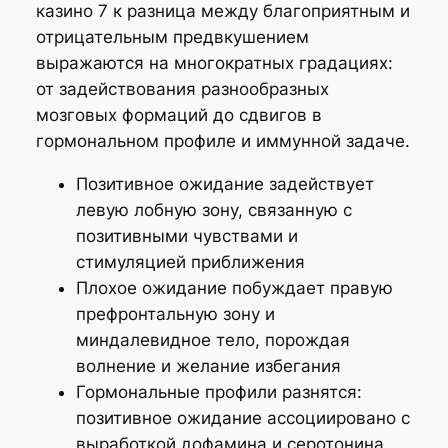
казино 7 к разница между благоприятным и
отрицательным предвкушением
выражаются на многократных градациях:
от задействования разнообразных
мозговых формаций до сдвигов в
гормональном профиле и иммунной задаче.
Позитивное ожидание задействует
левую лобную зону, связанную с
позитивными чувствами и
стимуляцией приближения
Плохое ожидание побуждает правую
префронтальную зону и
миндалевидное тело, порождая
волнение и желание избегания
Гормональные профили разнятся:
позитивное ожидание ассоциировано с
выработкой дофамина и серотонина,