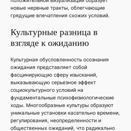
положительной визуализации образует
новые нервные тракты, облегчающие
грядущие впечатления схожих условий.
Культурные разница в
взгляде к ожиданию
Культурная обусловленность осознания
ожидания представляет собой
фасцинирующую сферу изысканий,
выказывающую серьезное эффект
социокультурного условий на
фундаментальные психофизиологические
ходы. Многообразные культуры образуют
уникальные установки касательно времени,
регулирования, неопределенности и
общественных ожиданий, что радикально