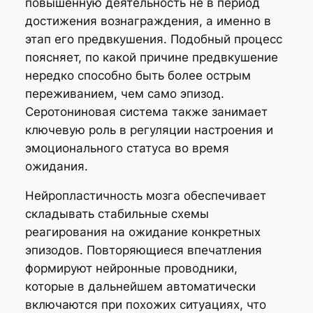
повышенную деятельность не в период
достижения вознаграждения, а именно в
этап его предвкушения. Подобный процесс
поясняет, по какой причине предвкушение
нередко способно быть более острым
переживанием, чем само эпизод.
Серотониновая система также занимает
ключевую роль в регуляции настроения и
эмоционального статуса во время
ожидания.
Нейропластичность мозга обеспечивает
складывать стабильные схемы
реагирования на ожидание конкретных
эпизодов. Повторяющиеся впечатления
формируют нейронные проводники,
которые в дальнейшем автоматически
включаются при похожих ситуациях, что