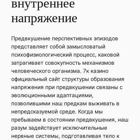
внутреннее
напряжение
Предвкушение перспективных эпизодов
представляет собой замысловатый
психофизиологический процесс, каковой
затрагивает совокупность механизмов
человеческого организма. 7к казино
официальный сайт структуры образования
напряжения при предвкушении связаны с
эволюционными адаптациями,
позволившими наш предкам выживать в
непредсказуемой среде. Когда мы
пребываем в состоянии предвкушения, наш
разум задействует исключительные
нервные системы, подготавливая тело к