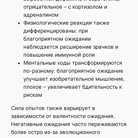
отрицательное – с кортизолом и
адреналином
Физиологические реакции также
дифференцированы: при
благоприятном ожидании
наблюдается расширение зрачков и
повышение иммунной роли
Ментальные ходы трансформируются
по-разному: благоприятное ожидание
улучшает изобретательное мышление,
плохое – увеличивает бдительность к
рискам
Сила опытов также варьирует в
зависимости от валентности ожидания.
Негативные ожидания часто переживаются
более остро из-за эволюционного