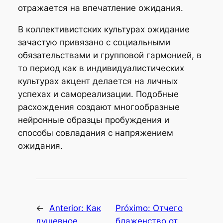
отражается на впечатление ожидания.
В коллективистских культурах ожидание
зачастую привязано с социальными
обязательствами и групповой гармонией, в
то период как в индивидуалистических
культурах акцент делается на личных
успехах и самореализации. Подобные
расхождения создают многообразные
нейронные образцы пробуждения и
способы совладания с напряжением
ожидания.
←
Anterior:
Как
Próximo:
Отчего
душевное
блаженство от