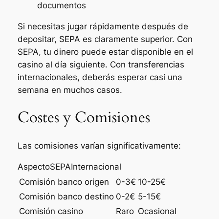
documentos
Si necesitas jugar rápidamente después de
depositar, SEPA es claramente superior. Con
SEPA, tu dinero puede estar disponible en el
casino al día siguiente. Con transferencias
internacionales, deberás esperar casi una
semana en muchos casos.
Costes y Comisiones
Las comisiones varían significativamente:
AspectoSEPAInternacional
Comisión banco origen
0-3€
10-25€
Comisión banco destino
0-2€
5-15€
Comisión casino
Raro
Ocasional