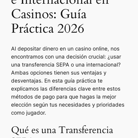
Casinos: Guía
Práctica 2026
Al depositar dinero en un casino online, nos
encontramos con una decisión crucial: ¿usar
una transferencia SEPA o una internacional?
Ambas opciones tienen sus ventajas y
desventajas. En esta guía práctica te
explicamos las diferencias clave entre estos
métodos de pago para que hagas la mejor
elección según tus necesidades y prioridades
como jugador.
Qué es una Transferencia