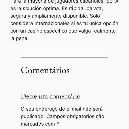
Para la mayoría de jugadores españoles, SEPA
es la solución óptima. Es rápida, barata,
segura y ampliamente disponible. Solo
considera internacionales si es tu única opción
con un casino específico que valga realmente
la pena.
Comentários
Deixe um comentário
O seu endereço de e-mail não será
publicado.
Campos obrigatórios são
marcados com
*