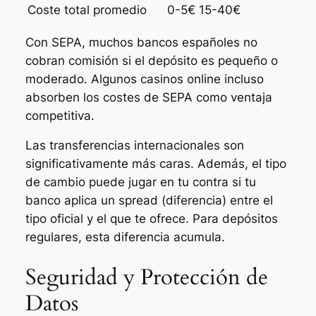
Coste total promedio
0-5€
15-40€
Con SEPA, muchos bancos españoles no
cobran comisión si el depósito es pequeño o
moderado. Algunos casinos online incluso
absorben los costes de SEPA como ventaja
competitiva.
Las transferencias internacionales son
significativamente más caras. Además, el tipo
de cambio puede jugar en tu contra si tu
banco aplica un spread (diferencia) entre el
tipo oficial y el que te ofrece. Para depósitos
regulares, esta diferencia acumula.
Seguridad y Protección de
Datos