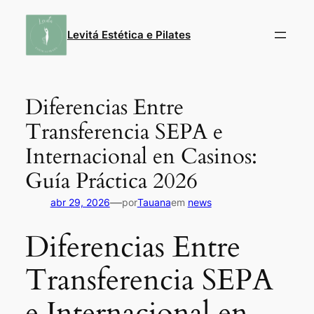
Pular
para
Levitá Estética e Pilates
o
conteúdo
Diferencias Entre
Transferencia SEPA e
Internacional en Casinos:
Guía Práctica 2026
—
abr 29, 2026
por
Tauana
em
news
Diferencias Entre
Transferencia SEPA
e Internacional en