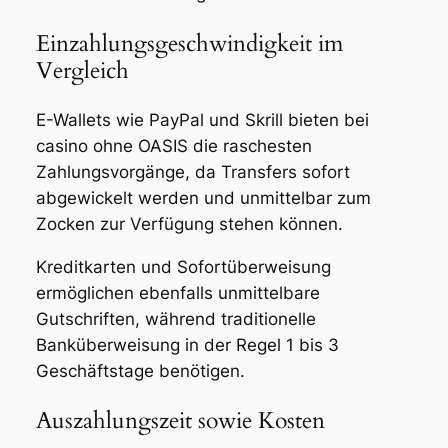
Einzahlungsgeschwindigkeit im
Vergleich
E-Wallets wie PayPal und Skrill bieten bei
casino ohne OASIS die raschesten
Zahlungsvorgänge, da Transfers sofort
abgewickelt werden und unmittelbar zum
Zocken zur Verfügung stehen können.
Kreditkarten und Sofortüberweisung
ermöglichen ebenfalls unmittelbare
Gutschriften, während traditionelle
Banküberweisung in der Regel 1 bis 3
Geschäftstage benötigen.
Auszahlungszeit sowie Kosten