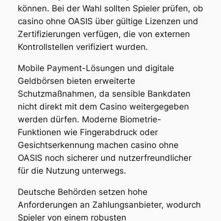
können. Bei der Wahl sollten Spieler prüfen, ob
casino ohne OASIS über gültige Lizenzen und
Zertifizierungen verfügen, die von externen
Kontrollstellen verifiziert wurden.
Mobile Payment-Lösungen und digitale
Geldbörsen bieten erweiterte
Schutzmaßnahmen, da sensible Bankdaten
nicht direkt mit dem Casino weitergegeben
werden dürfen. Moderne Biometrie-
Funktionen wie Fingerabdruck oder
Gesichtserkennung machen casino ohne
OASIS noch sicherer und nutzerfreundlicher
für die Nutzung unterwegs.
Deutsche Behörden setzen hohe
Anforderungen an Zahlungsanbieter, wodurch
Spieler von einem robusten