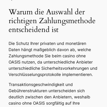
Warum die Auswahl der
richtigen Zahlungsmethode
entscheidend ist
Die Schutz Ihrer privaten und monetären
Daten hängt maßgeblich davon ab, welche
Zahlungsmethode Sie beim casino ohne
OASIS nutzen, da unterschiedliche Anbieter
unterschiedliche Sicherheitsvorkehrungen und
Verschlüsselungsprotokolle implementieren.
Transaktionsgeschwindigkeit und
Gebührenstrukturen unterscheiden sich
deutlich zwischen den Anbietern, weshalb
casino ohne OASIS sorgfältig auf Ihre