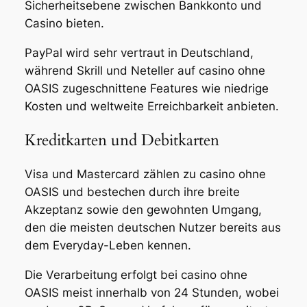
Sicherheitsebene zwischen Bankkonto und
Casino bieten.
PayPal wird sehr vertraut in Deutschland,
während Skrill und Neteller auf casino ohne
OASIS zugeschnittene Features wie niedrige
Kosten und weltweite Erreichbarkeit anbieten.
Kreditkarten und Debitkarten
Visa und Mastercard zählen zu casino ohne
OASIS und bestechen durch ihre breite
Akzeptanz sowie den gewohnten Umgang,
den die meisten deutschen Nutzer bereits aus
dem Everyday-Leben kennen.
Die Verarbeitung erfolgt bei casino ohne
OASIS meist innerhalb von 24 Stunden, wobei