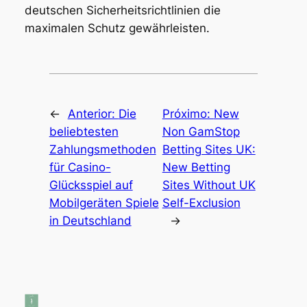
deutschen Sicherheitsrichtlinien die
maximalen Schutz gewährleisten.
←
Anterior:
Die
Próximo:
New
beliebtesten
Non GamStop
Zahlungsmethoden
Betting Sites UK:
für Casino-
New Betting
Glücksspiel auf
Sites Without UK
Mobilgeräten Spiele
Self-Exclusion
in Deutschland
→