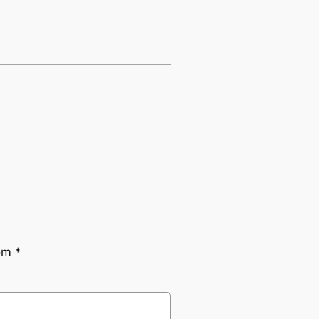
com
*