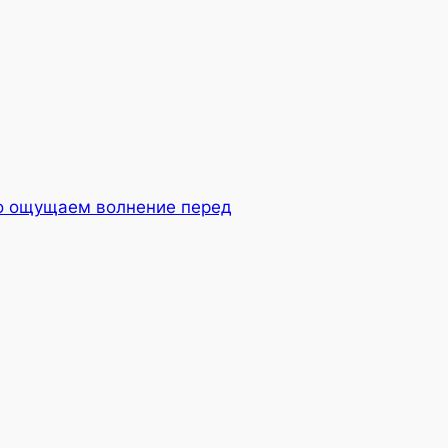
о ощущаем волнение перед