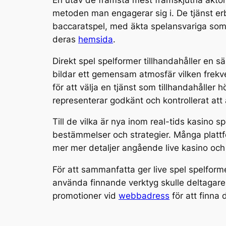
metoden man engagerar sig i. De tjänst erb
baccaratspel, med äkta spelansvariga som t
deras
hemsida
.
Direkt spel spelformer tillhandahåller en sä
bildar ett gemensam atmosfär vilken frekven
för att välja en tjänst som tillhandahåller h
representerar godkänt och kontrollerat att
Till de vilka är nya inom real-tids kasino sp
bestämmelser och strategier. Många plattfo
mer mer detaljer angående live kasino och 
För att sammanfatta ger live spel spelform
använda finnande verktyg skulle deltagare 
promotioner vid
webbadress
för att finna 