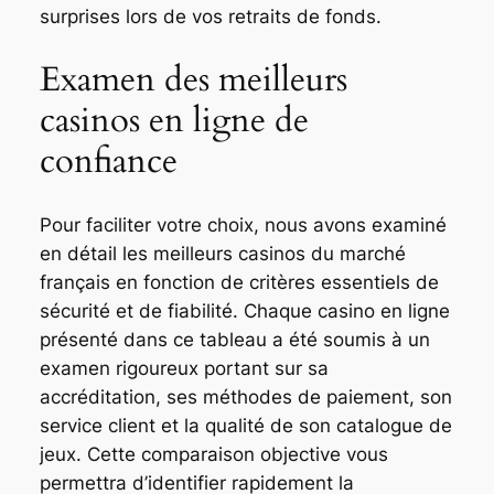
surprises lors de vos retraits de fonds.
Examen des meilleurs
casinos en ligne de
confiance
Pour faciliter votre choix, nous avons examiné
en détail les meilleurs casinos du marché
français en fonction de critères essentiels de
sécurité et de fiabilité. Chaque casino en ligne
présenté dans ce tableau a été soumis à un
examen rigoureux portant sur sa
accréditation, ses méthodes de paiement, son
service client et la qualité de son catalogue de
jeux. Cette comparaison objective vous
permettra d’identifier rapidement la