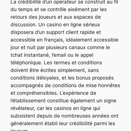
La crédibilité d’un opérateur se construit au fil
du temps et se contrôle aisément par les
retours des joueurs et aux espaces de
discussion. Un casino en ligne sérieux
disposera d’un support client rapide et
accessible en français, idéalement accessible
jour et nuit par plusieurs canaux comme le
tchat instantané, l’email ou le appel
téléphonique. Les termes et conditions
doivent être écrites simplement, sans
conditions déloyales, et les bonus proposés
accompagnés de conditions de mise honnêtes
et compréhensibles. L’expérience de
l’établissement constitue également un signe
révélateur, car les casinos en ligne qui
subsistent depuis de nombreuses années ont
généralement établi leur crédibilité parmi les