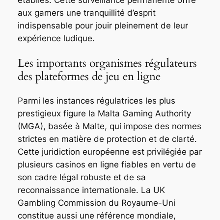
établies. Cette surveillance permanente offre
aux gamers une tranquillité d’esprit
indispensable pour jouir pleinement de leur
expérience ludique.
Les importants organismes régulateurs
des plateformes de jeu en ligne
Parmi les instances régulatrices les plus
prestigieux figure la Malta Gaming Authority
(MGA), basée à Malte, qui impose des normes
strictes en matière de protection et de clarté.
Cette juridiction européenne est privilégiée par
plusieurs casinos en ligne fiables en vertu de
son cadre légal robuste et de sa
reconnaissance internationale. La UK
Gambling Commission du Royaume-Uni
constitue aussi une référence mondiale,