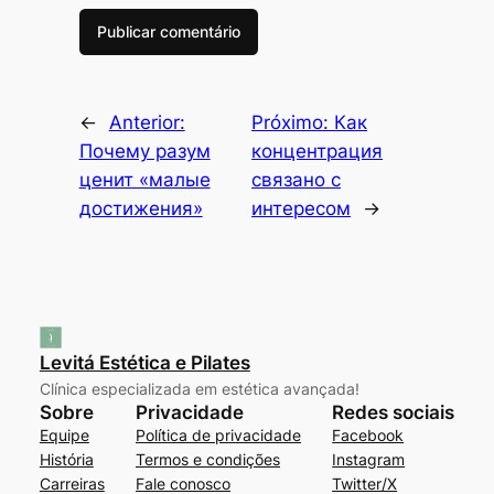
←
Anterior:
Próximo:
Как
Почему разум
концентрация
ценит «малые
связано с
достижения»
интересом
→
Levitá Estética e Pilates
Clínica especializada em estética avançada!
Sobre
Privacidade
Redes sociais
Equipe
Política de privacidade
Facebook
História
Termos e condições
Instagram
Carreiras
Fale conosco
Twitter/X