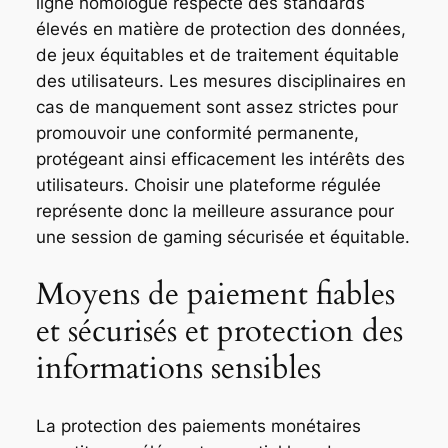
ligne homologué respecte des standards
élevés en matière de protection des données,
de jeux équitables et de traitement équitable
des utilisateurs. Les mesures disciplinaires en
cas de manquement sont assez strictes pour
promouvoir une conformité permanente,
protégeant ainsi efficacement les intérêts des
utilisateurs. Choisir une plateforme régulée
représente donc la meilleure assurance pour
une session de gaming sécurisée et équitable.
Moyens de paiement fiables
et sécurisés et protection des
informations sensibles
La protection des paiements monétaires