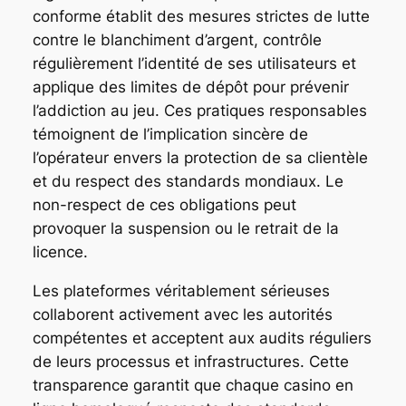
conforme établit des mesures strictes de lutte
contre le blanchiment d’argent, contrôle
régulièrement l’identité de ses utilisateurs et
applique des limites de dépôt pour prévenir
l’addiction au jeu. Ces pratiques responsables
témoignent de l’implication sincère de
l’opérateur envers la protection de sa clientèle
et du respect des standards mondiaux. Le
non-respect de ces obligations peut
provoquer la suspension ou le retrait de la
licence.
Les plateformes véritablement sérieuses
collaborent activement avec les autorités
compétentes et acceptent aux audits réguliers
de leurs processus et infrastructures. Cette
transparence garantit que chaque casino en