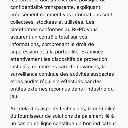
confidentialité transparente, expliquant
précisément comment vos informations sont
collectées, stockées et utilisées. Les
plateformes conformes au RGPD vous
assurent un contrôle total sur vos
informations, comprenant le droit de
suppression et à la portabilité. Examinez
attentivement les dispositifs de protection
installés, comme les pare-feu avancés, la
surveillance continue des activités suspectes
et les audits réguliers effectués par des
entités externes reconnus dans l’industrie du
jeu.
Au-delà des aspects techniques, la crédibilité
du fournisseur de solutions de paiement lié à
un casino en ligne constitue un bon indicateur