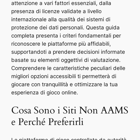
attenzione a vari fattori essenziali, dalla
presenza di licenze validate a livello
internazionale alla qualità dei sistemi di
protezione dei dati personali. Questa guida
completa presenta i criteri fondamentali per
riconoscere le piattaforme più affidabili,
supportandoti a prendere decisioni informate
basate su elementi oggettivi di valutazione.
Comprendere le caratteristiche peculiari delle
migliori opzioni accessibili ti permetterà di
giocare con tranquillità e ottimizzare la tua
esperienza di gioco online.
Cosa Sono i Siti Non AAMS
e Perché Preferirli
Le piattaforme di gioco controllate da autorità