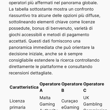
operatori più affermati nel panorama globale.
La tabella sottostante mostra un confronto
riassuntivo tra alcune delle opzioni più diffuse,
sottolineando elementi chiave come licenze
possedute, bonus di benvenuto, varietà di
giochi accessibili e metodi di pagamento
accettati. Questi dati forniscono una
panoramica immediata che può orientare la
decisione iniziale, anche se è sempre
consigliabile estendere la ricerca controllando
direttamente le piattaforme e consultando
recensioni dettagliate.
Operatore
Operatore
Operatore
Caratteristica
A
B
C
Malta
UK
Licenza
Curaçao
Gaming
Gambling
primaria
eGaming