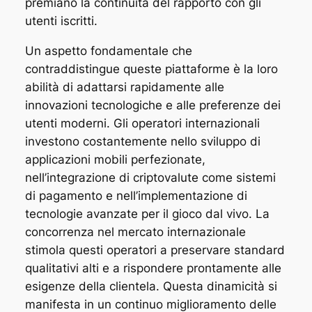
premiano la continuità del rapporto con gli
utenti iscritti.
Un aspetto fondamentale che
contraddistingue queste piattaforme è la loro
abilità di adattarsi rapidamente alle
innovazioni tecnologiche e alle preferenze dei
utenti moderni. Gli operatori internazionali
investono costantemente nello sviluppo di
applicazioni mobili perfezionate,
nell’integrazione di criptovalute come sistemi
di pagamento e nell’implementazione di
tecnologie avanzate per il gioco dal vivo. La
concorrenza nel mercato internazionale
stimola questi operatori a preservare standard
qualitativi alti e a rispondere prontamente alle
esigenze della clientela. Questa dinamicità si
manifesta in un continuo miglioramento delle