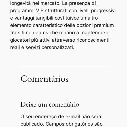
longevità nel mercato. La presenza di
programmi VIP strutturati con livelli progressivi
e vantaggi tangibili costituisce un altro
elemento caratteristico delle opzioni premium
tra siti non aams che mirano a mantenere i
giocatori più attivi attraverso riconoscimenti
reali e servizi personalizzati.
Comentários
Deixe um comentário
O seu endereço de e-mail não será
publicado.
Campos obrigatórios são