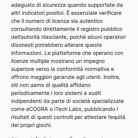
adeguato di sicurezza quando supportate da
altri indicatori positivi. È essenziale verificare
che il numero di licenza sia autentico
consultando direttamente il registro pubblico
dell’autorità rilasciante, poiché alcuni operatori
disonesti potrebbero alterare queste
informazioni. Le piattaforme che operano con
licenze multiple mostrano un impegno
superiore verso la conformità normativa e
offrono maggiori garanzie agli utenti. Inoltre,
siti non aams di qualità affidano
periodicamente i loro sistemi a audit
indipendenti da parte di società specializzate
come eCOGRA o iTech Labs, pubblicando i
risultati di questi controlli per attestare l’equità
dei propri giochi.