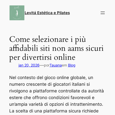
Pular
para
Levitá Estética e Pilates
o
conteúdo
Come selezionare i più
affidabili siti non aams sicuri
per divertirsi online
—
jan 20, 2026
por
Tauana
em
Blog
Nel contesto del gioco online globale, un
numero crescente di giocatori italiani si
rivolgono a piattaforme controllate da autorità
estere che offrono condizioni favorevoli e
un’ampia varietà di opzioni di intrattenimento.
La scelta di una piattaforma sicura richiede