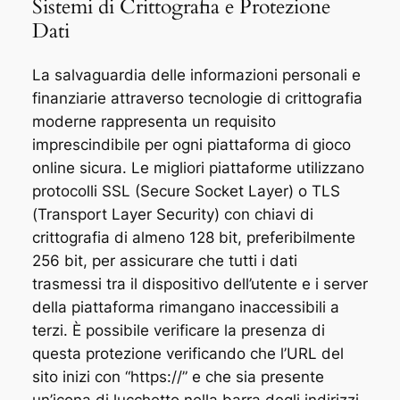
Sistemi di Crittografia e Protezione
Dati
La salvaguardia delle informazioni personali e
finanziarie attraverso tecnologie di crittografia
moderne rappresenta un requisito
imprescindibile per ogni piattaforma di gioco
online sicura. Le migliori piattaforme utilizzano
protocolli SSL (Secure Socket Layer) o TLS
(Transport Layer Security) con chiavi di
crittografia di almeno 128 bit, preferibilmente
256 bit, per assicurare che tutti i dati
trasmessi tra il dispositivo dell’utente e i server
della piattaforma rimangano inaccessibili a
terzi. È possibile verificare la presenza di
questa protezione verificando che l’URL del
sito inizi con “https://” e che sia presente