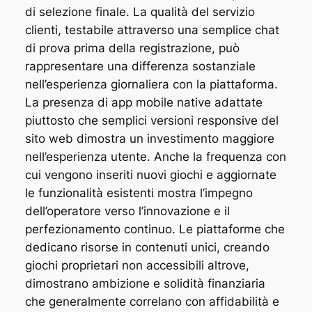
di selezione finale. La qualità del servizio
clienti, testabile attraverso una semplice chat
di prova prima della registrazione, può
rappresentare una differenza sostanziale
nell’esperienza giornaliera con la piattaforma.
La presenza di app mobile native adattate
piuttosto che semplici versioni responsive del
sito web dimostra un investimento maggiore
nell’esperienza utente. Anche la frequenza con
cui vengono inseriti nuovi giochi e aggiornate
le funzionalità esistenti mostra l’impegno
dell’operatore verso l’innovazione e il
perfezionamento continuo. Le piattaforme che
dedicano risorse in contenuti unici, creando
giochi proprietari non accessibili altrove,
dimostrano ambizione e solidità finanziaria
che generalmente correlano con affidabilità e