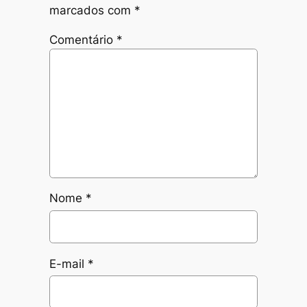
marcados com
*
Comentário
*
Nome
*
E-mail
*