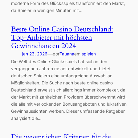
moderne Form des Glücksspiels transformiert den Markt,
da Spieler in wenigen Minuten mit…
Beste Online Casino Deutschland:
Top-Anbieter mit höchsten
Gewinnchancen 2024
—
jan 23, 2026
por
Tauana
em
spielen
Die Welt des Online-Glücksspiels hat sich in den
vergangenen Jahren rasant entwickelt und bietet
deutschen Spielern eine umfangreiche Auswahl an
Möglichkeiten. Die Suche nach beste online casino
Deutschland erweist sich allerdings immer komplexer, da
der Markt mit zahlreichen Providern überschwemmt wird,
die alle mit verlockenden Bonusangeboten und lukrativen
Gewinnaussichten werben. Dieser umfassende Ratgeber
analysiert die…
Die wesentlichen Kriterien für die