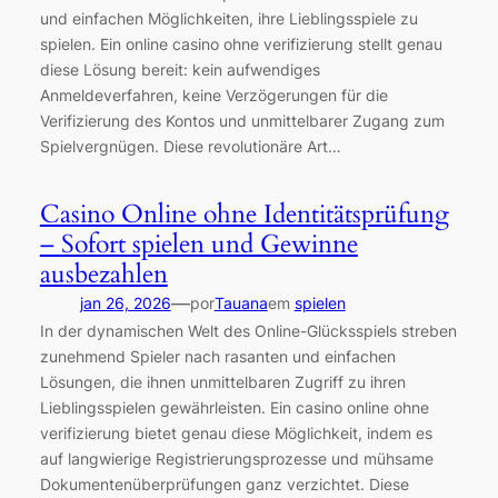
und einfachen Möglichkeiten, ihre Lieblingsspiele zu
spielen. Ein online casino ohne verifizierung stellt genau
diese Lösung bereit: kein aufwendiges
Anmeldeverfahren, keine Verzögerungen für die
Verifizierung des Kontos und unmittelbarer Zugang zum
Spielvergnügen. Diese revolutionäre Art…
Casino Online ohne Identitätsprüfung
– Sofort spielen und Gewinne
ausbezahlen
—
jan 26, 2026
por
Tauana
em
spielen
In der dynamischen Welt des Online-Glücksspiels streben
zunehmend Spieler nach rasanten und einfachen
Lösungen, die ihnen unmittelbaren Zugriff zu ihren
Lieblingsspielen gewährleisten. Ein casino online ohne
verifizierung bietet genau diese Möglichkeit, indem es
auf langwierige Registrierungsprozesse und mühsame
Dokumentenüberprüfungen ganz verzichtet. Diese