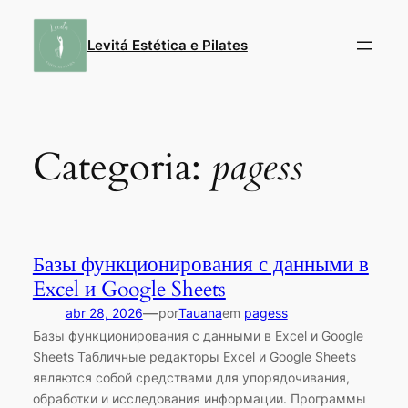
Pular
para
Levitá Estética e Pilates
o
conteúdo
Categoria:
pagess
Базы функционирования с данными в
Excel и Google Sheets
—
abr 28, 2026
por
Tauana
em
pagess
Базы функционирования с данными в Excel и Google
Sheets Табличные редакторы Excel и Google Sheets
являются собой средствами для упорядочивания,
обработки и исследования информации. Программы