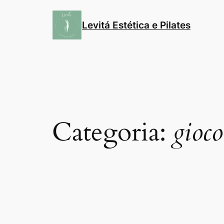
Pular
para
Levitá Estética e Pilates
o
conteúdo
Categoria:
gioco