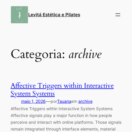
Pular
para
Levitá Estética e Pilates
o
conteúdo
Categoria:
archive
Affective Triggers within Interactive
System Systems
—
maio 1, 2026
por
Tauana
em
archive
Affective Triggers within Interactive System Systems
Affective signals play a major function in how people
perceive and interact with online platforms. Those signals
remain integrated through interface elements, material