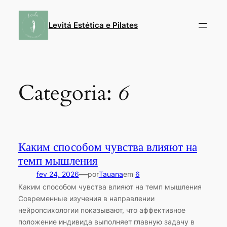
Pular
para
Levitá Estética e Pilates
o
conteúdo
Categoria:
6
Каким способом чувства влияют на
темп мышления
—
fev 24, 2026
por
Tauana
em
6
Каким способом чувства влияют на темп мышления
Современные изучения в направлении
нейропсихологии показывают, что аффективное
положение индивида выполняет главную задачу в