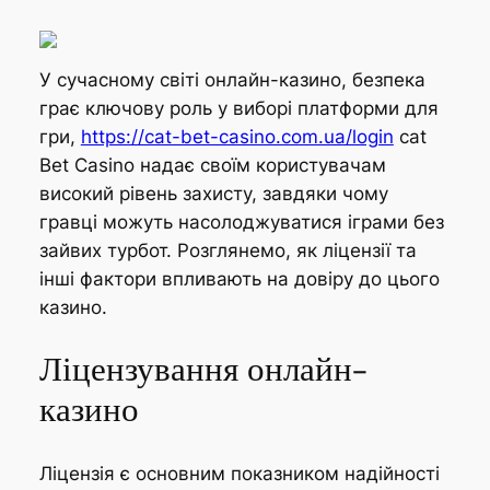
У сучасному світі онлайн-казино, безпека
грає ключову роль у виборі платформи для
гри,
https://cat-bet-casino.com.ua/login
cat
Bet Casino надає своїм користувачам
високий рівень захисту, завдяки чому
гравці можуть насолоджуватися іграми без
зайвих турбот. Розглянемо, як ліцензії та
інші фактори впливають на довіру до цього
казино.
Ліцензування онлайн-
казино
Ліцензія є основним показником надійності