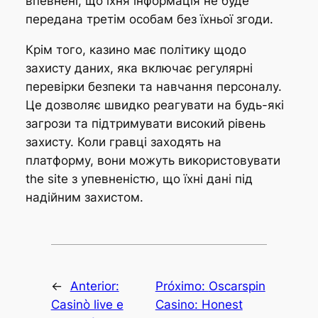
впевнені, що їхня інформація не буде
передана третім особам без їхньої згоди.
Крім того, казино має політику щодо
захисту даних, яка включає регулярні
перевірки безпеки та навчання персоналу.
Це дозволяє швидко реагувати на будь-які
загрози та підтримувати високий рівень
захисту. Коли гравці заходять на
платформу, вони можуть використовувати
the site з упевненістю, що їхні дані під
надійним захистом.
←
Anterior:
Próximo:
Oscarspin
Casinò live e
Casino: Honest