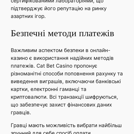
сертифікованими лабораторіями, що
підтверджує його репутацію на ринку
азартних ігор.
Безпечні методи платежів
Важливим аспектом безпеки в онлайн-
казино є використання надійних методів
платежів. Cat Bet Casino пропонує
різноманітні способи поповнення рахунку та
виведення виграшів, включаючи банківські
картки, електронні гаманці та
криптовалюти. Всі транзакції шифруються,
що забезпечує захист фінансових даних
гравців.
Гравці мають можливість вибрати найбільш
зручний для себе спосіб оплати,