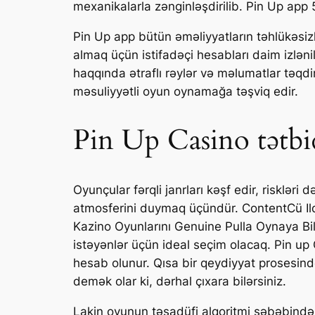
mexanikalarla zənginləşdirilib. Pin Up app
Pin Up app bütün əməliyyatların təhlükəsizli
almaq üçün istifadəçi hesabları daim izlən
haqqında ətraflı rəylər və məlumatlar təqd
məsuliyyətli oyun oynamağa təşviq edir.
Pin Up Casino tətbi
Oyunçular fərqli janrları kəşf edir, risklə
atmosferini duymaq üçündür. ContentCü I
Kazino Oyunlarını Genuine Pulla Oynaya Bi
istəyənlər üçün ideal seçim olacaq. Pin up 
hesab olunur. Qısa bir qeydiyyat prosesind
demək olar ki, dərhal çıxara bilərsiniz.
Lakin oyunun təsadüfi alqoritmi səbəbindən 