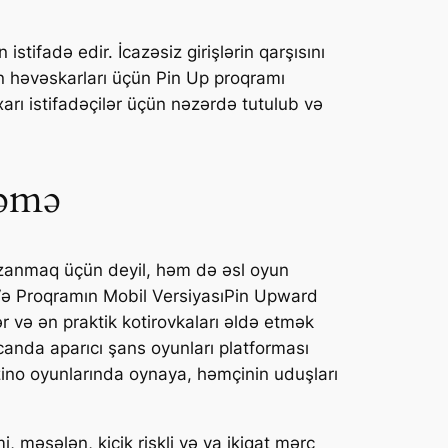
stifadə edir. İcazəsiz girişlərin qarşısını
n həvəskarları üçün Pin Up proqramı
rı istifadəçilər üçün nəzərdə tutulub və
ləmə
 qazanmaq üçün deyil, həm də əsl oyun
ə Proqramın Mobil VersiyasıPin Upward
və ən praktik kotirovkaları əldə etmək
ycanda aparıcı şans oyunları platforması
zino oyunlarında oynaya, həmçinin uduşları
 məsələn, kiçik riskli və ya ikiqat mərc