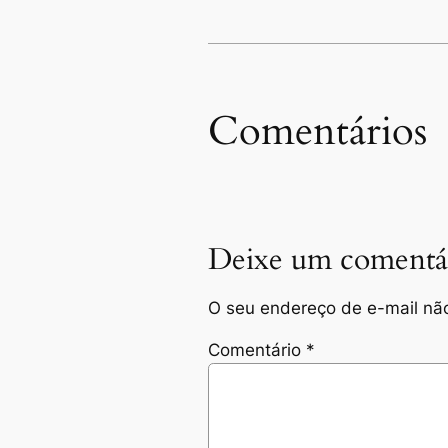
Comentários
Deixe um comentá
O seu endereço de e-mail não
Comentário
*