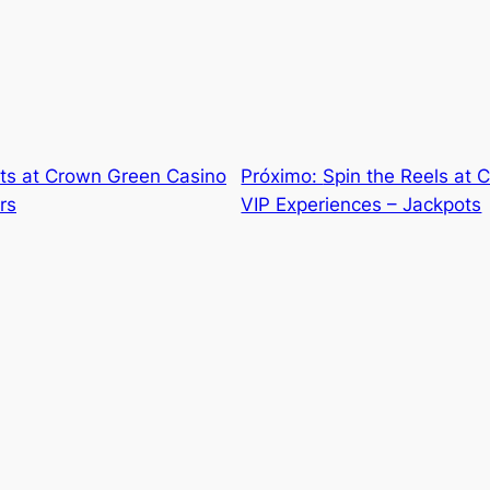
its at Crown Green Casino
Próximo:
Spin the Reels at
rs
VIP Experiences – Jackpots