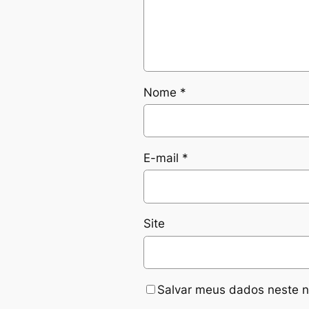
Nome
*
E-mail
*
Site
Salvar meus dados neste n