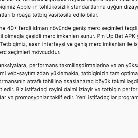
biqimiz Apple-ın təhlükəsizlik standartlarına uyğun diza
arı birbaşa tətbiq vasitəsilə edilə bilər.
nə 40+ fərqli idman növündə geniş mərc seçimləri təqdim
il olmaqla çeşidli mərc imkanları sunur. Pin Up Bet APK 
ətbiqimiz, asan interfeysi və geniş mərc imkanları ilə is
mərc seçimləri mövcuddur.
unksiyalara, performans təkmilləşdirmələrinə və ən yüks
əsmi veb-saytımızdan yükləməklə, tətbiqinizin tam optima
formansının ətraflı təhlilinə əsaslanaraq böyük təkmilləşd
 edir. Biz istifadəçi rəyini daimi izləyir və tətbiqin per
ar və promosyonlar təklif edir. Yeni istifadəçilər proqr