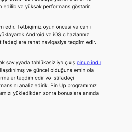
yn edilib və yüksək performans göstərir.
 edir. Tətbiqimiz oyun öncəsi və canlı
yükləyərək Android və iOS cihazlarınız
tifadəçilərə rahat naviqasiya təqdim edir.
ək səviyyədə təhlükəsizliyə çıxış
pinup indir
llaşdırılmış və güncəl olduğuna əmin ola
irmələr təqdim edir və istifadəçi
formansını analiz edirik. Pin Up proqramımız
amımızı yüklədikdən sonra bonuslara anında