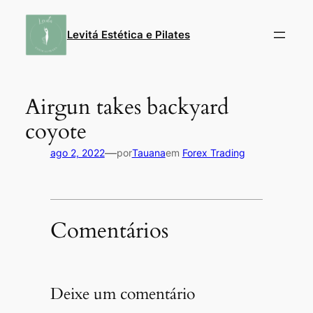
Pular
para
Levitá Estética e Pilates
o
conteúdo
Airgun takes backyard
coyote
—
ago 2, 2022
por
Tauana
em
Forex Trading
Comentários
Deixe um comentário