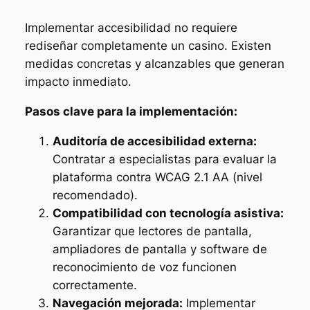
Implementar accesibilidad no requiere
rediseñar completamente un casino. Existen
medidas concretas y alcanzables que generan
impacto inmediato.
Pasos clave para la implementación:
Auditoría de accesibilidad externa:
Contratar a especialistas para evaluar la
plataforma contra WCAG 2.1 AA (nivel
recomendado).
Compatibilidad con tecnología asistiva:
Garantizar que lectores de pantalla,
ampliadores de pantalla y software de
reconocimiento de voz funcionen
correctamente.
Navegación mejorada:
Implementar