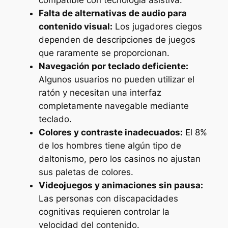
Falta de alternativas de audio para
contenido visual:
Los jugadores ciegos
dependen de descripciones de juegos
que raramente se proporcionan.
Navegación por teclado deficiente:
Algunos usuarios no pueden utilizar el
ratón y necesitan una interfaz
completamente navegable mediante
teclado.
Colores y contraste inadecuados:
El 8%
de los hombres tiene algún tipo de
daltonismo, pero los casinos no ajustan
sus paletas de colores.
Videojuegos y animaciones sin pausa:
Las personas con discapacidades
cognitivas requieren controlar la
velocidad del contenido.