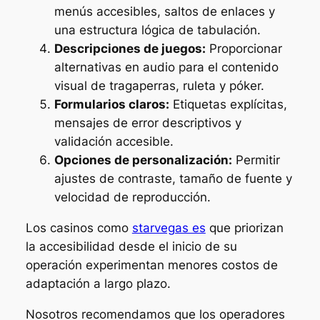
menús accesibles, saltos de enlaces y
una estructura lógica de tabulación.
Descripciones de juegos:
Proporcionar
alternativas en audio para el contenido
visual de tragaperras, ruleta y póker.
Formularios claros:
Etiquetas explícitas,
mensajes de error descriptivos y
validación accesible.
Opciones de personalización:
Permitir
ajustes de contraste, tamaño de fuente y
velocidad de reproducción.
Los casinos como
starvegas es
que priorizan
la accesibilidad desde el inicio de su
operación experimentan menores costos de
adaptación a largo plazo.
Nosotros recomendamos que los operadores