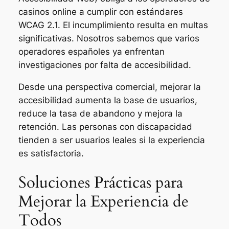
casinos online a cumplir con estándares
WCAG 2.1. El incumplimiento resulta en multas
significativas. Nosotros sabemos que varios
operadores españoles ya enfrentan
investigaciones por falta de accesibilidad.
Desde una perspectiva comercial, mejorar la
accesibilidad aumenta la base de usuarios,
reduce la tasa de abandono y mejora la
retención. Las personas con discapacidad
tienden a ser usuarios leales si la experiencia
es satisfactoria.
Soluciones Prácticas para
Mejorar la Experiencia de
Todos