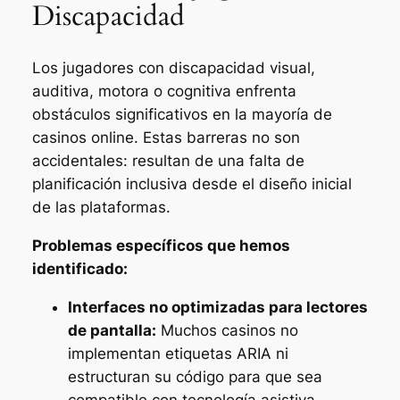
Discapacidad
Los jugadores con discapacidad visual,
auditiva, motora o cognitiva enfrenta
obstáculos significativos en la mayoría de
casinos online. Estas barreras no son
accidentales: resultan de una falta de
planificación inclusiva desde el diseño inicial
de las plataformas.
Problemas específicos que hemos
identificado:
Interfaces no optimizadas para lectores
de pantalla:
Muchos casinos no
implementan etiquetas ARIA ni
estructuran su código para que sea
compatible con tecnología asistiva.