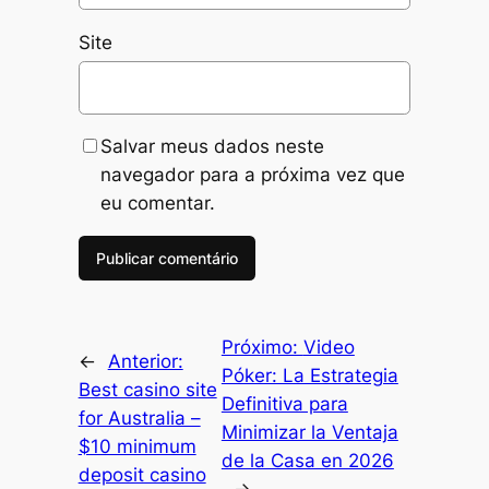
Site
Salvar meus dados neste
navegador para a próxima vez que
eu comentar.
Próximo:
Video
←
Anterior:
Póker: La Estrategia
Best casino site
Definitiva para
for Australia –
Minimizar la Ventaja
$10 minimum
de la Casa en 2026
deposit casino